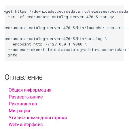
wget
https://downloads.cedrusdata.ru/releases/cedrusda
tar
-xf
cedrusdata-catalog-server-476-5.tar.gz

cedrusdata-catalog-server-476-5/bin/launcher
restart
-
cedrusdata-catalog-server-476-5/bin/catalog
\
--endpoint
http://127.0.0.1:9080
\
--access-token-file
data/catalog-admin-access-token
Оглавление
Общая информация
Развертывание
Руководства
Миграция
Утилита командной строки
Web-интерфейс