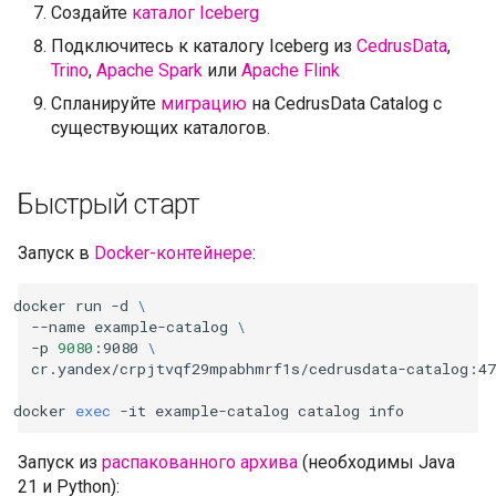
Создайте
каталог Iceberg
Подключитесь к каталогу Iceberg из
CedrusData
,
Trino
,
Apache Spark
или
Apache Flink
Спланируйте
миграцию
на CedrusData Catalog с
существующих каталогов.
Быстрый старт
Запуск в
Docker-контейнере
:
docker
run
-d
\
--name
example-catalog
\
-p
9080
:9080
\
docker
exec
-it
example-catalog
catalog
Запуск из
распакованного архива
(необходимы Java
21 и Python):