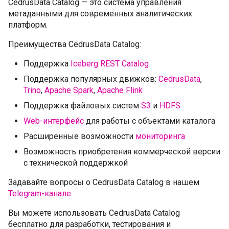
CedrusData Catalog — это система управления
метаданными для современных аналитических
платформ.
Преимущества CedrusData Catalog:
Поддержка
Iceberg REST Catalog
Поддержка популярных движков:
CedrusData
,
Trino
,
Apache Spark
,
Apache Flink
Поддержка файловых систем
S3
и
HDFS
Web-интерфейс
для работы с объектами каталога
Расширенные возможности
мониторинга
Возможность приобретения коммерческой версии
с технической поддержкой
Задавайте вопросы о CedrusData Catalog в нашем
Telegram-канале
.
Вы можете использовать CedrusData Catalog
бесплатно для разработки, тестирования и