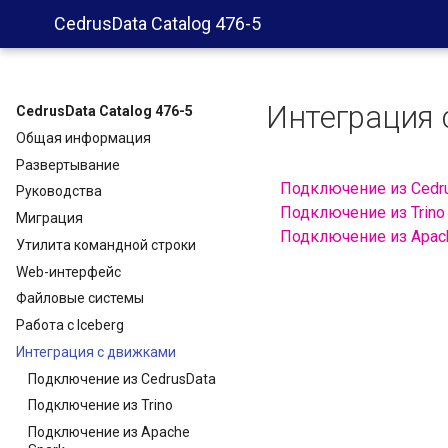
CedrusData Catalog 476-5
Интеграция 
CedrusData Catalog 476-5
Общая информация
Развертывание
Подключение из Cedr
Руководства
Подключение из Trino
Миграция
Подключение из Apac
Утилита командной строки
Web-интерфейс
Файловые системы
Работа с Iceberg
Интеграция с движками
Подключение из CedrusData
Подключение из Trino
Подключение из Apache