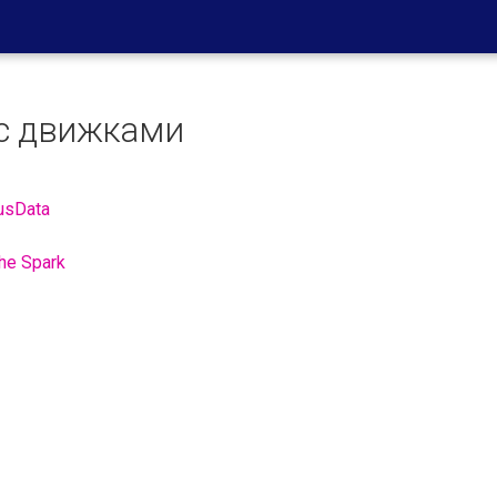
с движками
usData
he Spark