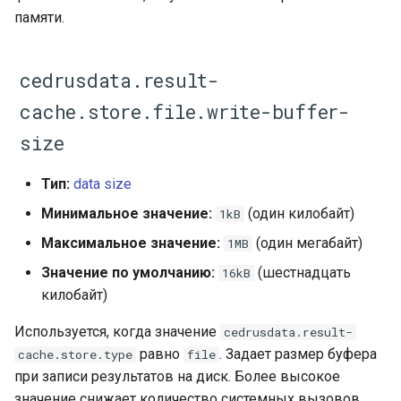
памяти.
cedrusdata.result-
cache.store.file.write-buffer-
size
Тип:
data size
Минимальное значение:
(один килобайт)
1kB
Максимальное значение:
(один мегабайт)
1MB
Значение по умолчанию:
(шестнадцать
16kB
килобайт)
Используется, когда значение
cedrusdata.result-
равно
. Задает размер буфера
cache.store.type
file
при записи результатов на диск. Более высокое
значение снижает количество системных вызовов