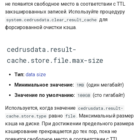
не появится свободное место в соответствии с TTL
закэшированных записей. Используйте процедуру
для
system.cedrusdata.clear_result_cache
форсированной очистки кэша.
cedrusdata.result-
cache.store.file.max-size
Тип:
data size
Минимальное значение:
(один мегабайт)
1MB
Значение по умолчанию:
(сто гигабайт)
100GB
Используется, когда значение
cedrusdata.result-
равно
. Максимальный размер
cache.store.type
file
кэша на диске. При достижении предельного размера
кэширование прекращается до тех пор, пока не
появится свободное место в соответствии с TTL