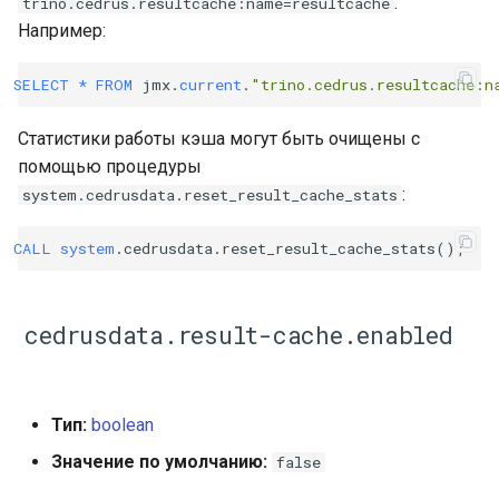
.
trino.cedrus.resultcache:name=resultcache
Например:
SELECT
*
FROM
jmx
.
current
.
"trino.cedrus.resultcache:n
Статистики работы кэша могут быть очищены с
помощью процедуры
:
system.cedrusdata.reset_result_cache_stats
CALL
system
.
cedrusdata
.
reset_result_cache_stats
();
cedrusdata.result-cache.enabled
Тип:
boolean
Значение по умолчанию:
false