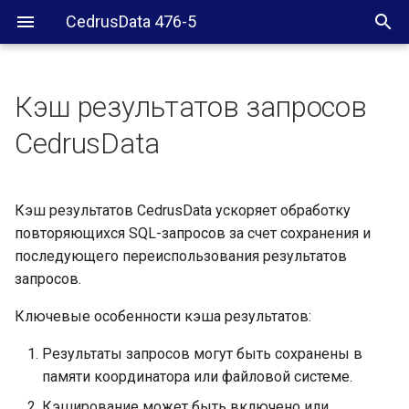
CedrusData 476-5
Кэш результатов запросов
cedrusdata.result-
cedrusdata.result-
CedrusData
cache.enabled
cache.enabled
cedrusdata.result-
cedrusdata.result-
Кэш результатов CedrusData ускоряет обработку
cache.mode
cache.mode
повторяющихся SQL-запросов за счет сохранения и
последующего переиспользования результатов
cedrusdata.result-
cedrusdata.result-
запросов.
cache.ttl
cache.ttl
Ключевые особенности кэша результатов:
cedrusdata.result-
cedrusdata.result-
cache.max-entry-count
cache.max-entry-count
Результаты запросов могут быть сохранены в
памяти координатора или файловой системе.
cedrusdata.result-
cedrusdata.result-
Кэширование может быть включено или