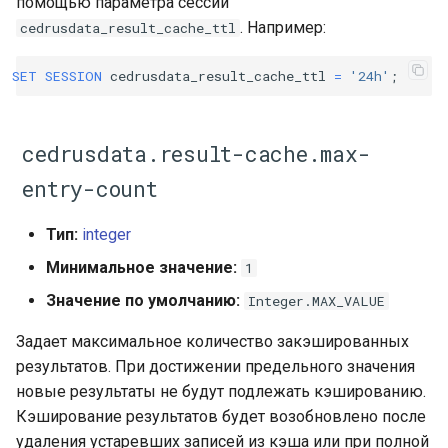
помощью параметра сессии
. Например:
cedrusdata_result_cache_ttl
SET
SESSION
cedrusdata_result_cache_ttl
=
'24h'
;
cedrusdata.result-cache.max-
entry-count
Тип:
integer
Минимальное значение:
1
Значение по умолчанию:
Integer.MAX_VALUE
Задает максимальное количество закэшированных
результатов. При достижении предельного значения
новые результаты не будут подлежать кэшированию.
Кэширование результатов будет возобновлено после
удаления устаревших записей из кэша или при полной