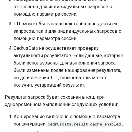
cache.store.type
cache.store.type
отключено для индивидуальных запросов с
помощью параметра сессии.
cedrusdata.result-
cedrusdata.result-
cache.store.memory.max-
cache.store.memory.max-
TTL может быть задан как глобально для всех
size
size
запросов, так и для индивидуальных запросов с
помощью параметра сессии.
cedrusdata.result-
cedrusdata.result-
CedrusData не осуществляет проверку
cache.store.file.max-size
cache.store.file.max-size
актуальности результатов. Если данные, которые
были использованы для выполнения запроса,
cedrusdata.result-
cedrusdata.result-
были изменены после кэширования результата,
cache.store.file.path
cache.store.file.path
но до истечения TTL, пользователь может
получить устаревший результат.
cedrusdata.result-
cedrusdata.result-
cache.store.file.read-
cache.store.file.read-
Результат запроса будет сохранен в кэш при
buffer-size
buffer-size
одновременном выполнении следующих условий:
cedrusdata.result-
cedrusdata.result-
Кэширование включено с помощью параметра
cache.store.file.write-
cache.store.file.write-
конфигурации
.
cedrusdata.result-cache.enabled
buffer-size
buffer-size