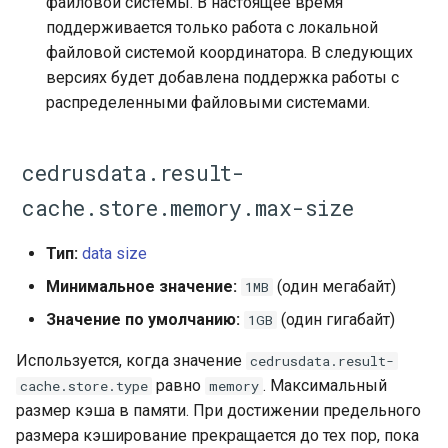
файловой системы. В настоящее время
поддерживается только работа с локальной
файловой системой координатора. В следующих
версиях будет добавлена поддержка работы с
распределенными файловыми системами.
cedrusdata.result-
cache.store.memory.max-size
Тип:
data size
Минимальное значение:
(один мегабайт)
1MB
Значение по умолчанию:
(один гигабайт)
1GB
Используется, когда значение
cedrusdata.result-
равно
. Максимальный
cache.store.type
memory
размер кэша в памяти. При достижении предельного
размера кэширование прекращается до тех пор, пока