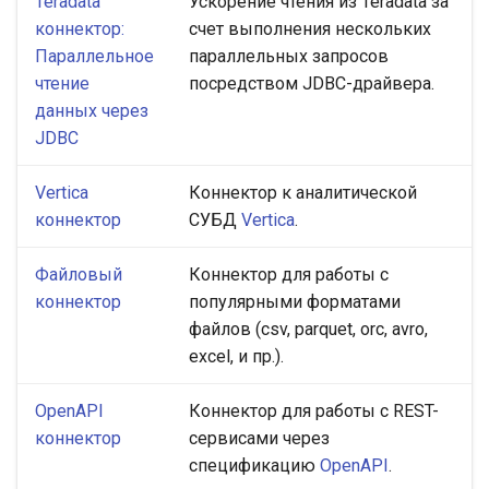
Teradata
Ускорение чтения из Teradata за
коннектор:
счет выполнения нескольких
Параллельное
параллельных запросов
чтение
посредством JDBC-драйвера.
данных через
JDBC
Vertica
Коннектор к аналитической
коннектор
СУБД
Vertica
.
Файловый
Коннектор для работы с
коннектор
популярными форматами
файлов (csv, parquet, orc, avro,
excel, и пр.).
OpenAPI
Коннектор для работы с REST-
коннектор
сервисами через
спецификацию
OpenAPI
.