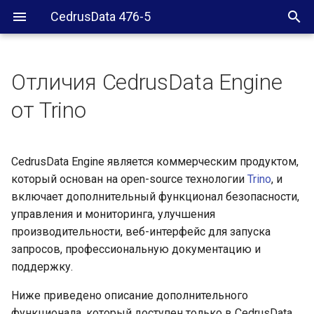
CedrusData 476-5
Отличия CedrusData Engine
Коннекторы и интеграции
от Trino
Производительность
CedrusData Engine является коммерческим продуктом,
Безопасность
который основан на open-source технологии
Trino
, и
включает дополнительный функционал безопасности,
Управление
управления и мониторинга, улучшения
производительности, веб-интерфейс для запуска
Каталог
запросов, профессиональную документацию и
поддержку.
Ниже приведено описание дополнительного
функционала, который доступен только в CedrusData