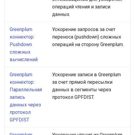
операций чтения и записи
данных.
Greenplum
Ускорение запросов за счет
коннектор:
переноса (pushdown) сложных
Pushdown
операций на сторону Greenplum.
сложных
вычислений
Greenplum
Ускорение записи в Greenplum
коннектор:
за счет прямой пересылки
Параллельная
данных в сегменты через
запись
протокол GPFDIST.
данных через
протокол
GPFDIST
Greenplum
Ускорение чтения из Greenplum