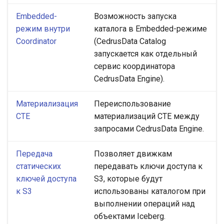
Embedded-
Возможность запуска
режим внутри
каталога в Embedded-режиме
Coordinator
(CedrusData Catalog
запускается как отдельный
сервис координатора
CedrusData Engine).
Материализация
Переиспользование
СTE
материализаций CTE между
запросами CedrusData Engine.
Передача
Позволяет движкам
статических
передавать ключи доступа к
ключей доступа
S3, которые будут
к S3
использованы каталогом при
выполнении операций над
объектами Iceberg.