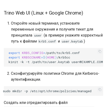
Trino Web UI (Linux + Google Chrome)
Откройте новый терминал, установите
переменные окружения и получите тикет для
принципала
(в примере укажите корректный
user
путь к файлам
и
)
krb5.conf
user.keytab
export
KRB5_CONFIG
=
export
KRB5CCNAME
=
${
HOME
}
kinit
-k
-t
/path/to/user.keytab
Сконфигурируйте политики Chrome для Kerberos-
аутентификации.
sudo
mkdir
-p
Создать или отредактировать файл