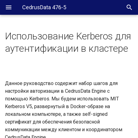
CedrusData 476-5
Использование Kerberos для
Предварительные шаги
аутентификации в кластере
Конфигурация Kerberos
Конфигурация CedrusData
Engine
Данное руководство содержит набор шагов для
настройки авторизации в CedrusData Engine с
Подключение
помощью Kerberos. Мы будем использовать MIT
Kerberos V5, развернутый в Docker-образе на
JDBC-драйвер
локальном компьютере, а также self-signed
сертификат для обеспечения безопасной
Trino CLI
коммуникации между клиентом и координатором
CedrusData Engine.