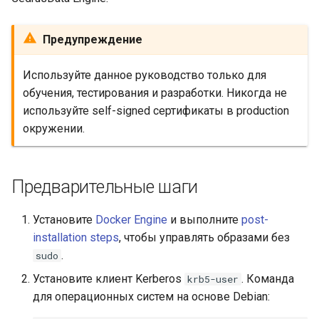
Trino Web UI (Linux +
Firefox)
Предупреждение
Trino Web UI (Linux +
Google Chrome)
Используйте данное руководство только для
обучения, тестирования и разработки. Никогда не
Trino REST API
используйте self-signed сертификаты в production
окружении.
Предварительные шаги
Установите
Docker Engine
и выполните
post-
installation steps
, чтобы управлять образами без
.
sudo
Установите клиент Kerberos
. Команда
krb5-user
для операционных систем на основе Debian: