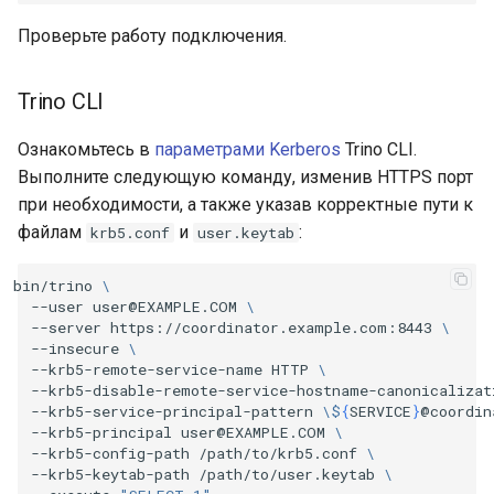
Проверьте работу подключения.
Trino CLI
Ознакомьтесь в
параметрами Kerberos
Trino CLI.
Выполните следующую команду, изменив HTTPS порт
при необходимости, а также указав корректные пути к
файлам
и
:
krb5.conf
user.keytab
bin/trino
\
--user
user@EXAMPLE.COM
\
--server
https://coordinator.example.com:8443
\
--insecure
\
--krb5-remote-service-name
HTTP
\
--krb5-disable-remote-service-hostname-canonicalizat
--krb5-service-principal-pattern
\$
{
SERVICE
}
@coordin
--krb5-principal
user@EXAMPLE.COM
\
--krb5-config-path
/path/to/krb5.conf
\
--krb5-keytab-path
/path/to/user.keytab
\