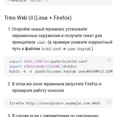
--execute
"SELECT 1"
Trino Web UI (Linux + Firefox)
Откройте новый терминал, установите
переменные окружения и получите тикет для
принципала
(в примере укажите корректный
user
путь к файлам
и
)
krb5.conf
user.keytab
export
KRB5_CONFIG
=
export
KRB5CCNAME
=
${
HOME
}
kinit
-k
-t
/path/to/user.keytab
В этом же окне терминала запустите Firefox и
проверьте работу консоли
firefox
В случае если с параметрами по умолчанию