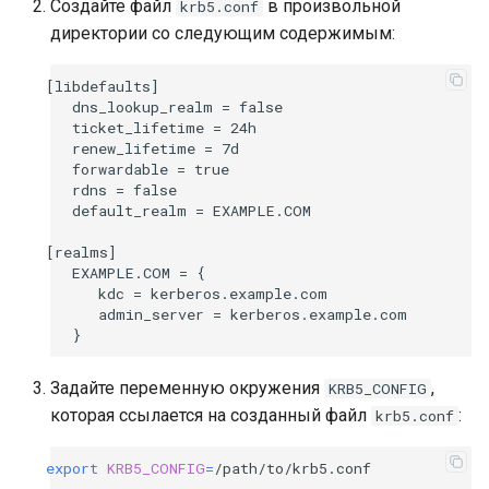
Создайте файл
в произвольной
krb5.conf
директории со следующим содержимым:
[libdefaults]

   dns_lookup_realm = false

   ticket_lifetime = 24h

   renew_lifetime = 7d

   forwardable = true

   rdns = false

   default_realm = EXAMPLE.COM

[realms]

   EXAMPLE.COM = {

      kdc = kerberos.example.com

      admin_server = kerberos.example.com

Задайте переменную окружения
,
KRB5_CONFIG
которая ссылается на созданный файл
:
krb5.conf
export
KRB5_CONFIG
=