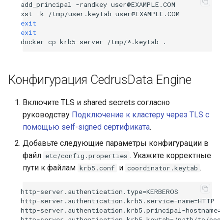
add_principal
-randkey
user@EXAMPLE.COM

xst
-k
/tmp/user.keytab
exit
exit
docker
cp
krb5-server
/tmp/*.keytab
Конфигурация CedrusData Engine
Включите TLS и shared secrets согласно
руководству
Подключение к кластеру через TLS с
помощью self-signed сертификата
.
Добавьте следующие параметры конфигурации в
файл
. Укажите корректные
etc/config.properties
пути к файлам
и
.
krb5.conf
coordinator.keytab
http-server.authentication.type=KERBEROS

http-server.authentication.krb5.service-name=HTTP

http-server.authentication.krb5.principal-hostname=
http-server.authentication.krb5.keytab=/path/to/coo