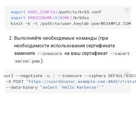
export
KRB5_CONFIG
=
export
KRB5CCNAME
=
${
HOME
}
kinit
-k
-t
/path/to/user.keytab
Выполняйте необходимые команды (при
необходимости использования сертификата
замените
на ваш сертификат
--insecure
--cacert
):
server.pem
curl
--negotiate
-u
:
--insecure
--ciphers
DEFAULT@SE
-X
POST
"https://coordinator.example.com:8443/v1/sta
--data-binary
"select 'Hello Kerberos!'"