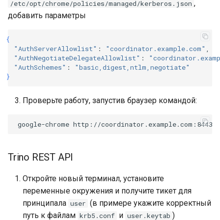
,
/etc/opt/chrome/policies/managed/kerberos.json
добавить параметры
{
"AuthServerAllowlist"
:
"coordinator.example.com"
"AuthNegotiateDelegateAllowlist"
:
"coordinator.exam
"AuthSchemes"
:
"basic,digest,ntlm,negotiate"
}
Проверьте работу, запустив браузер командой:
google-chrome
Trino REST API
Откройте новый терминал, установите
переменные окружения и получите тикет для
принципала
(в примере укажите корректный
user
путь к файлам
и
)
krb5.conf
user.keytab