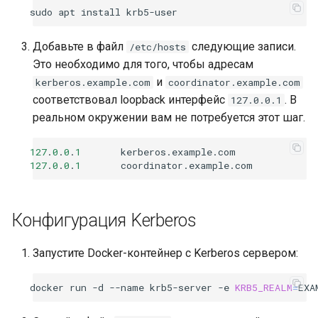
sudo
apt
install
Добавьте в файл
следующие записи.
/etc/hosts
Это необходимо для того, чтобы адресам
и
kerberos.example.com
coordinator.example.com
соответствовал loopback интерфейс
. В
127.0.0.1
реальном окружении вам не потребуется этот шаг.
127
.
0
.
0
.
1
kerberos
.
example
.
com
127
.
0
.
0
.
1
coordinator
.
example
.
com
Конфигурация Kerberos
Запустите Docker-контейнер с Kerberos сервером:
docker
run
-d
--name
krb5-server
-e
KRB5_REALM
=
EXA