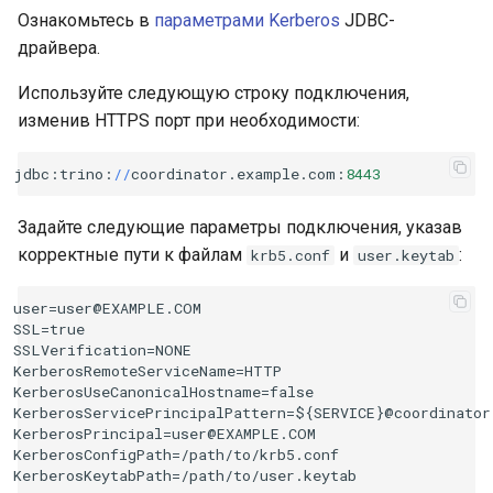
Ознакомьтесь в
параметрами Kerberos
JDBC-
драйвера.
Используйте следующую строку подключения,
изменив HTTPS порт при необходимости:
jdbc
:
trino
:
//
coordinator
.
example
.
com
:
8443
Задайте следующие параметры подключения, указав
корректные пути к файлам
и
:
krb5.conf
user.keytab
user=user@EXAMPLE.COM

SSL=true

SSLVerification=NONE

KerberosRemoteServiceName=HTTP

KerberosUseCanonicalHostname=false

KerberosServicePrincipalPattern=${SERVICE}@coordinator
KerberosPrincipal=user@EXAMPLE.COM

KerberosConfigPath=/path/to/krb5.conf
