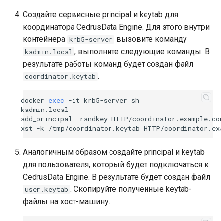
Создайте сервисные principal и keytab для
координатора CedrusData Engine. Для этого внутри
контейнера
вызовите команду
krb5-server
, выполните следующие команды. В
kadmin.local
результате работы команд будет создан файл
.
coordinator.keytab
docker
exec
-it
krb5-server
sh

kadmin.local

add_principal
-randkey
HTTP/coordinator.example.co
xst
-k
/tmp/coordinator.keytab
Аналогичным образом создайте principal и keytab
для пользователя, который будет подключаться к
CedrusData Engine. В результате будет создан файл
. Скопируйте полученные keytab-
user.keytab
файлы на хост-машину.