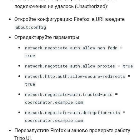
подключение не удалось (Unauthorized):
Откройте конфигурацию Firefox: в URI введите
about:config
Отредактируйте параметры:
=
network.negotiate-auth.allow-non-fqdn
true
=
network.negotiate-auth.allow-proxies
true
=
network.http.auth.allow-secure-redirects
true
=
network.negotiate-auth.trusted-uris
coordinator.example.com
=
network.negotiate-auth.delegation-uris
coordinator.example.com
Перезапустите Firefox и заново проверьте работу
Trino UI.