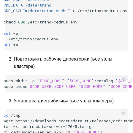
CDE_DATA=/data/trino
CDE_CACHE=/data/trino-cache"
>
/etc/trino/cedrus.env

chmod
600
/etc/trino/cedrus.env

set
-a

.
set
Подготовить рабочие директории (все узлы
кластера).
sudo
mkdir
-p
"
$CDE_HOME
"
"
$CDE_CONF
"
/catalog
"
$CDE_D
sudo
chown
$CDE_USER
:
$CDE_USER
"
$CDE_HOME
"
"
$CDE_CONF
Установка дистрибутива (все узлы кластера).
cd
/tmp

wget
https://downloads.cedrusdata.ru/releases/cedrusdat
tar
-xf
cedrusdata-server-476-5.tar.gz

mv
cedrusdata-server-476-5/*
"
$CDE_HOME
"
/
