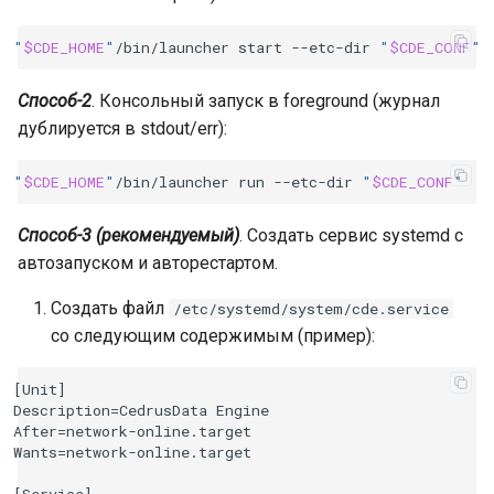
"
$CDE_HOME
"
/bin/launcher
start
--etc-dir
"
$CDE_CONF
"
Способ-2
. Консольный запуск в foreground (журнал
дублируется в stdout/err):
"
$CDE_HOME
"
/bin/launcher
run
--etc-dir
"
$CDE_CONF
"
Способ-3 (рекомендуемый)
. Создать сервис systemd с
автозапуском и авторестартом.
Создать файл
/etc/systemd/system/cde.service
со следующим содержимым (пример):
[Unit]

Description=CedrusData Engine

After=network-online.target

Wants=network-online.target

[Service]
