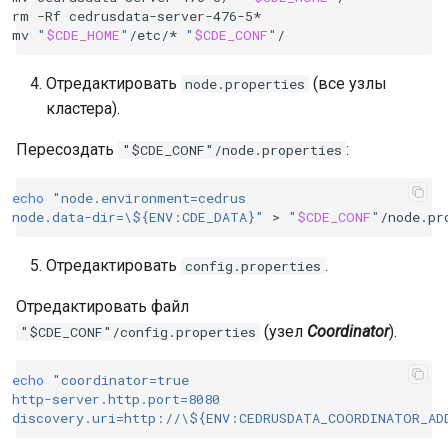
rm
-Rf
cedrusdata-server-476-5*

mv
"
$CDE_HOME
"
/etc/*
"
$CDE_CONF
"
Отредактировать
(все узлы
node.properties
кластера).
Пересоздать
:
"$CDE_CONF"/node.properties
echo
"node.environment=cedrus
node.data-dir=\${ENV:CDE_DATA}"
>
"
$CDE_CONF
"
Отредактировать
.
config.properties
Отредактировать файл
(узел
Coordinator
).
"$CDE_CONF"/config.properties
echo
"coordinator=true
http-server.http.port=8080
discovery.uri=http://\${ENV:CEDRUSDATA_COORDINATOR_AD