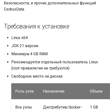
секреты
безопасности, и прочих дополнительных функций
CedrusData.
Запуск CedrusData Engine
Остановка CedrusData
Требования к установке
Engine
Linux x64
JDK 21 версии
Минимум 4 GB RAM
Рекомендуется отдельный пользователь Linux
(root-привилегии не требуются)
Свободное место на дисках:
Роль узла
Назначение
Объем
Все узлы
Дистрибутив/docker-
1 GB