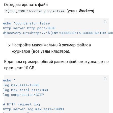
Отредактировать файл
(узлы
Workers
).
"$CDE_CONF"/config.properties
echo
"coordinator=false
http-server.http.port=8080
discovery.uri=http://\${ENV:CEDRUSDATA_COORDINATOR_AD
Настройте максимальный размер файлов
журналов (все узлы кластера).
В данном примере общий размер файлов журналов не
превысит 10 GB.
echo
"
log.max-size=100MB
log.max-total-size=8GB
log.compression=GZIP
# HTTP request log
http-server.log.max-size=100MB