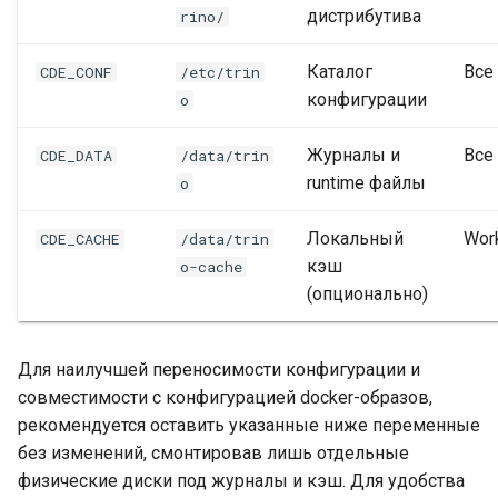
дистрибутива
rino/
Каталог
Все
CDE_CONF
/etc/trin
конфигурации
o
Журналы и
Все
CDE_DATA
/data/trin
runtime файлы
o
Локальный
Wor
CDE_CACHE
/data/trin
кэш
o-cache
(опционально)
Для наилучшей переносимости конфигурации и
совместимости с конфигурацией docker-образов,
рекомендуется оставить указанные ниже переменные
без изменений, смонтировав лишь отдельные
физические диски под журналы и кэш. Для удобства