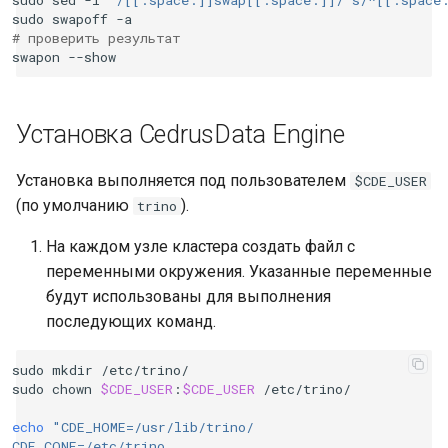
sudo
swapoff
# проверить результат
swapon
Установка CedrusData Engine
Установка выполняется под пользователем
$CDE_USER
(по умолчанию
).
trino
На каждом узле кластера создать файл с
переменными окружения. Указанные переменные
будут использованы для выполнения
последующих команд.
sudo
mkdir
/etc/trino/

sudo
chown
$CDE_USER
:
$CDE_USER
/etc/trino/

echo
"CDE_HOME=/usr/lib/trino/
CDE_CONF=/etc/trino