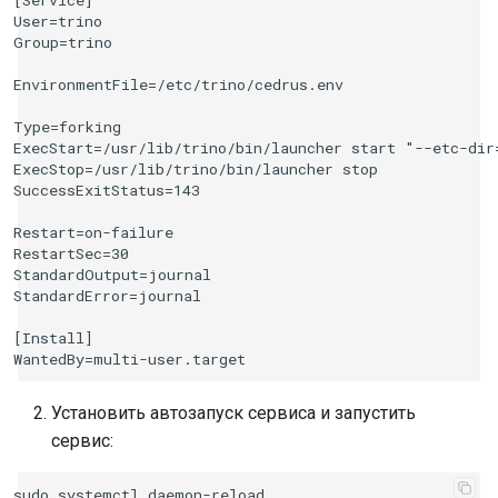
User=trino

Group=trino

EnvironmentFile=/etc/trino/cedrus.env

Type=forking

ExecStart=/usr/lib/trino/bin/launcher start "--etc-dir
ExecStop=/usr/lib/trino/bin/launcher stop

SuccessExitStatus=143

Restart=on-failure

RestartSec=30

StandardOutput=journal

StandardError=journal

[Install]

Установить автозапуск сервиса и запустить
сервис:
sudo
systemctl
daemon-reload
