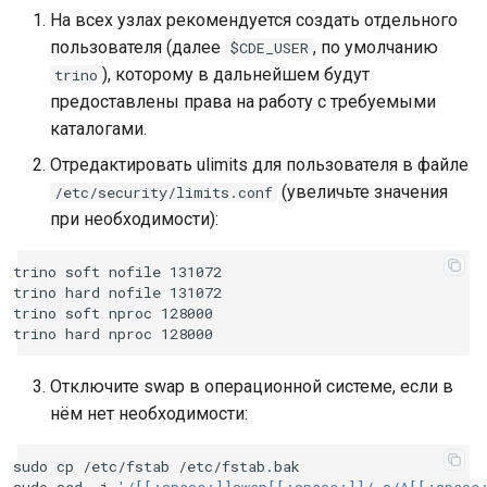
На всех узлах рекомендуется создать отдельного
пользователя (далее
, по умолчанию
$CDE_USER
), которому в дальнейшем будут
trino
предоставлены права на работу с требуемыми
каталогами.
Отредактировать ulimits для пользователя в файле
(увеличьте значения
/etc/security/limits.conf
при необходимости):
trino soft nofile 131072

trino hard nofile 131072

trino soft nproc 128000

Отключите swap в операционной системе, если в
нём нет необходимости:
sudo
cp
/etc/fstab
/etc/fstab.bak

sudo
sed
-i
'/[[:space:]]swap[[:space:]]/ s/^[[:space