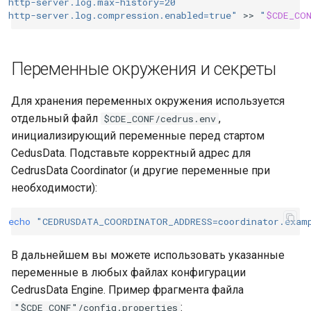
http-server.log.max-history=20
http-server.log.compression.enabled=true"
>>
"
$CDE_CO
Переменные окружения и секреты
Для хранения переменных окружения используется
отдельный файл
,
$CDE_CONF/cedrus.env
инициализирующий переменные перед стартом
CedusData. Подставьте корректный адрес для
CedrusData Coordinator (и другие переменные при
необходимости):
echo
"CEDRUSDATA_COORDINATOR_ADDRESS=coordinator.exam
В дальнейшем вы можете использовать указанные
переменные в любых файлах конфигурации
CedrusData Engine. Пример фрагмента файла
:
"$CDE_CONF"/config.properties