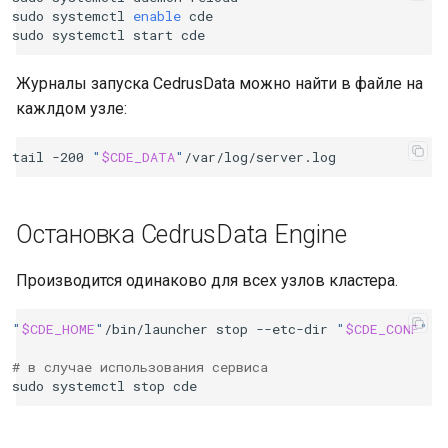
sudo
systemctl
enable
cde

sudo
systemctl
start
Журналы запуска CedrusData можно найти в файле на
кажлдом узле:
tail
-200
"
$CDE_DATA
"
Остановка CedrusData Engine
Производится одинаково для всех узлов кластера.
"
$CDE_HOME
"
/bin/launcher
stop
--etc-dir
"
$CDE_CONF
"
# в случае использования сервиса
sudo
systemctl
stop