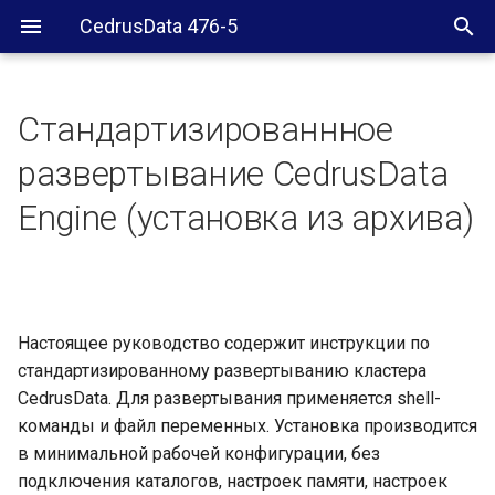
CedrusData 476-5
Стандартизированнное
Требования к установке
развертывание CedrusData
Планирование
Engine (установка из архива)
развертывания
Установка JDK
Подготовка узлов
Настоящее руководство содержит инструкции по
стандартизированному развертыванию кластера
Установка CedrusData
CedrusData. Для развертывания применяется shell-
Engine
команды и файл переменных. Установка производится
в минимальной рабочей конфигурации, без
Переменные окружения и
подключения каталогов, настроек памяти, настроек