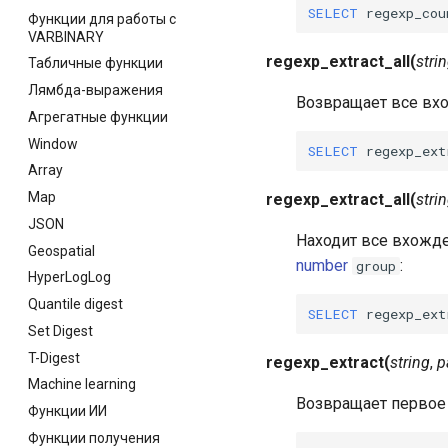
SELECT
regexp_cou
Функции для работы с
VARBINARY
regexp_extract_all
(
stri
Табличные функции
Лямбда-выражения
Возвращает все вх
Агрегатные функции
Window
SELECT
regexp_ext
Array
Map
regexp_extract_all
(
stri
JSON
Находит все вхожд
Geospatial
number
:
group
HyperLogLog
Quantile digest
SELECT
regexp_ext
Set Digest
T-Digest
regexp_extract
(
string
,
p
Machine learning
Возвращает первое
Функции ИИ
Функции получения