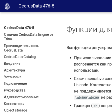
CedrusData 476-5
Функции дл
CedrusData 476-5
Отличия CedrusData Engine от
Trino
Производительность
Все функции регулярн
CedrusData
CedrusData Catalog
При использовании
Введение
распознается как п
использован.
Архитектура
Установка
Case-insensitive с
Подключение
Unicode. Контекстн
Руководства
не поддерживается 
Администрирование
не ра
\uD800\uDC00
Коннекторы
Границы (
) непр
\b
Object storage