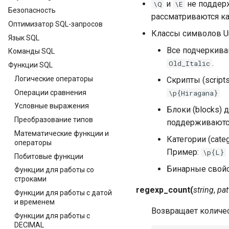
и
не поддерж
\Q
\E
Безопасность
рассматриваются ка
Оптимизатор SQL-запросов
Классы символов Un
Язык SQL
Все подчеркива
Команды SQL
.
Old_Italic
Функции SQL
Логические операторы
Скрипты (scrip
Операции сравнения
\p{Hiragana}
Условные выражения
Блоки (blocks)
Преобразование типов
поддерживаютс
Математические функции и
Категории (cat
операторы
Пример:
\p{L}
Побитовые функции
Бинарные свойс
Функции для работы со
строками
regexp_count
(
string
,
pat
Функции для работы с датой
и временем
Возвращает количе
Функции для работы с
DECIMAL