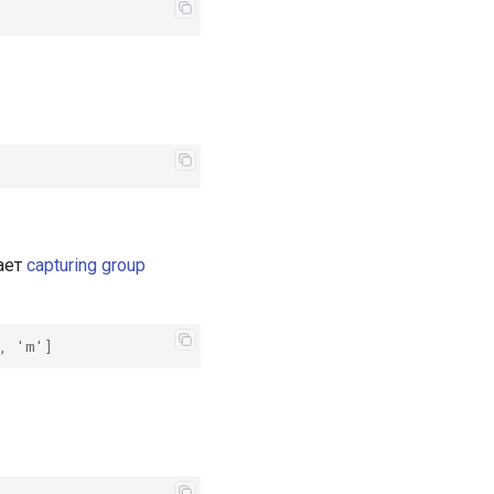
ает
capturing group
, 'm']