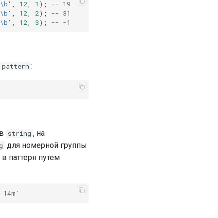
\b'
,
12
,
1
);
-- 19
\b'
,
12
,
2
);
-- 31
\b'
,
12
,
3
);
-- -1
ю
:
pattern
в
, на
string
для номерной группы
g
в паттерн путем
 14m'