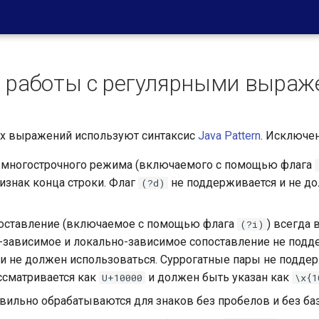
я работы с регулярными выра
ых выражений используют синтаксис
Java Pattern
. Исключен
 многострочного режима (включаемого с помощью флага
ризнак конца строки. Флаг
не поддерживается и не д
(?d)
опоставление (включаемое с помощью флага
) всегда 
(?i)
о-зависимое и локально-зависимое сопоставление не подд
и не должен использоваться. Суррогатные пары не подде
ссматривается как
и должен быть указан как
U+10000
\x{1
авильно обрабатываются для знаков без пробелов и без ба