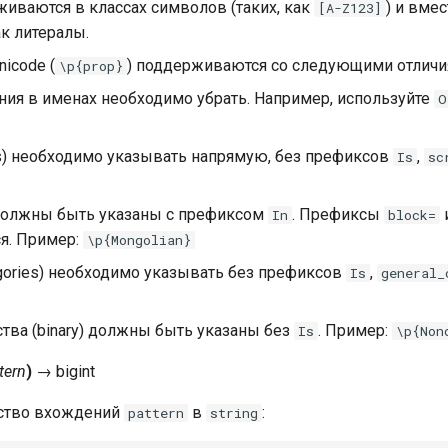
иваются в классах символов (таких, как
) и вмес
[A-Z123]
к литералы.
icode (
) поддерживаются со следующими отличи
\p{prop}
ния в именах необходимо убрать. Например, используйте
O
ts) необходимо указывать напрямую, без префиксов
,
Is
sc
 должны быть указаны с префиксом
. Префиксы
In
block=
я. Пример:
\p{Mongolian}
egories) необходимо указывать без префиксов
,
Is
general_
тва (binary) должны быть указаны без
. Пример:
Is
\p{Non
tern
)
→
bigint
ство вхождений
в
:
pattern
string