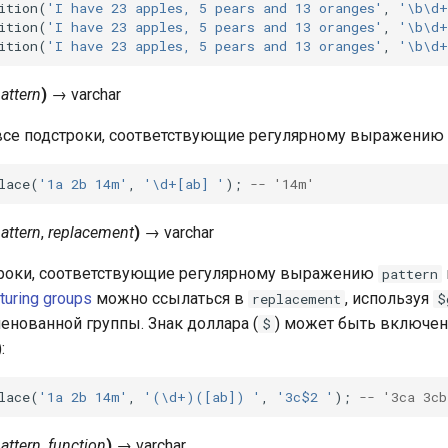
ition
(
'I have 23 apples, 5 pears and 13 oranges'
,
'\b\d+
ition
(
'I have 23 apples, 5 pears and 13 oranges'
,
'\b\d+
ition
(
'I have 23 apples, 5 pears and 13 oranges'
,
'\b\d+
attern
)
→
varchar
се подстроки, соответствующие регулярному выражени
lace
(
'1a 2b 14m'
,
'\d+[ab] '
);
-- '14m'
attern
,
replacement
)
→
varchar
троки, соответствующие регулярному выражению
pattern
turing groups
можно ссылаться в
, используя
replacement
$
енованной группы. Знак доллара (
) может быть включен 
$
):
lace
(
'1a 2b 14m'
,
'(\d+)([ab]) '
,
'3c$2 '
);
-- '3ca 3cb
attern
,
function
)
→
varchar