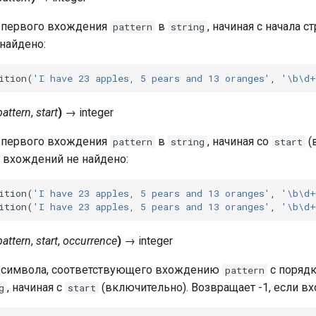
 первого вхождения
в
, начиная с начала с
pattern
string
найдено:
ition
(
'I have 23 apples, 5 pears and 13 oranges'
,
'\b\d+
pattern
,
start
)
→
integer
 первого вхождения
в
, начиная со
(
pattern
string
start
и вхождений не найдено:
ition
(
'I have 23 apples, 5 pears and 13 oranges'
,
'\b\d+
ition
(
'I have 23 apples, 5 pears and 13 oranges'
,
'\b\d+
pattern
,
start
,
occurrence
)
→
integer
 символа, соответствующего вхождению
с поряд
pattern
, начиная с
(включительно). Возвращает -1, если в
g
start