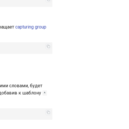
ращает
capturing group
гими словами, будет
 добавив к шаблону
^