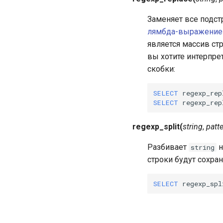
Заменяет все подс
лямбда-выражение
является массив ст
вы хотите интерпре
скобки:
SELECT
regexp_rep
SELECT
regexp_rep
regexp_split
(
string
,
patt
Разбивает
н
string
строки будут сохра
SELECT
regexp_spl