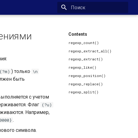
Type to start searching
жениями
Contents
regexp_count()
regexp_extract_all()
ия:
regexp_extract()
regexp_like()
) только
(?m)
\n
regexp_position()
олжен быть
regexp_replace()
regexp_split()
выполняется с учетом
ерживается. Флаг
(?u)
рживаются. Например,
.
0000}
зового символа.