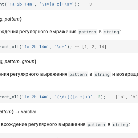
nt
(
'1a 2b 14m'
,
'\s*[a-z]+\s*'
);
-- 3
ng
,
pattern
)
ождения регулярного выражения
в
:
pattern
string
ract_all
(
'1a 2b 14m'
,
'\d+'
);
-- [1, 2, 14]
ng
,
pattern
,
group
)
ения регулярного выражения
в
и возвращ
pattern
string
ract_all
(
'1a 2b 14m'
,
'(\d+)([a-z]+)'
,
2
);
-- ['a', 'b'
attern
)
→
varchar
 вхождение регулярного выражения
в
:
pattern
string