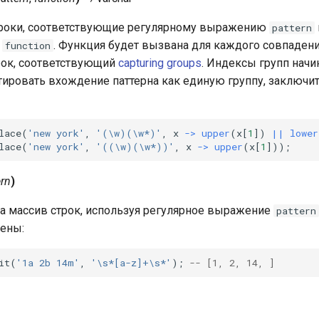
троки, соответствующие регулярному выражению
pattern
. Функция будет вызвана для каждого совпаден
function
рок, соответствующий
capturing groups
. Индексы групп начи
тировать вхождение паттерна как единую группу, заключит
lace
(
'new york'
,
'(\w)(\w*)'
,
x
->
upper
(
x
[
1
])
||
lower
lace
(
'new york'
,
'((\w)(\w*))'
,
x
->
upper
(
x
[
1
]));
ern
)
а массив строк, используя регулярное выражение
pattern
нены:
it
(
'1a 2b 14m'
,
'\s*[a-z]+\s*'
);
-- [1, 2, 14, ]