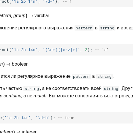
ract
(
'1a 2b 14m'
,
'\d+'
);
-- 1
attern
,
group
)
→
varchar
ождение регулярного выражения
в
и возв
pattern
string
ract
(
'1a 2b 14m'
,
'(\d+)([a-z]+)'
,
2
);
-- 'a'
rn
)
→
boolean
жится ли регулярное выражение
в
.
pattern
string
ть частью
, а не соответствовать всей
. Дру
string
string
ия
contains
, а не
match
. Вы можете сопоставить всю строку,
e
(
'1a 2b 14m'
,
'\d+b'
);
-- true
pattern
)
→
integer