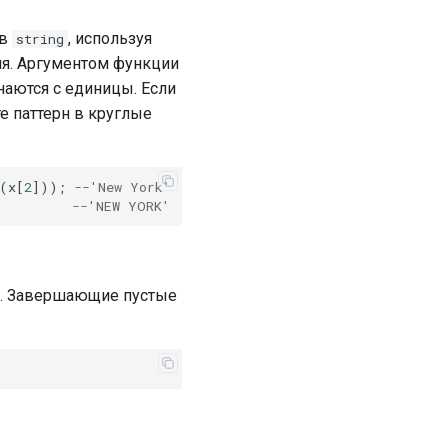
в
, используя
string
ия. Аргументом функции
наются с единицы. Если
е паттерн в круглые
(
x
[
2
]));
--'New York'
--'NEW YORK'
. Завершающие пустые