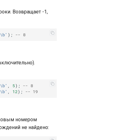
троки. Возвращает -1,
\b'
);
-- 8
включительно).
\b'
,
5
);
-- 8
\b'
,
12
);
-- 19
ковым номером
хождений не найдено: