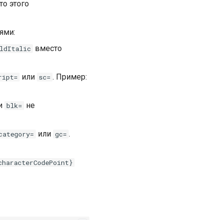
то этого
ями:
вместо
ldItalic
или
. Пример:
ript=
sc=
и
не
blk=
или
.
category=
gc=
characterCodePoint}