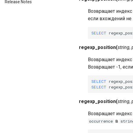
Release Notes
Возвращает индекс
если вхождений не 
SELECT
regexp_pos
regexp_position
(
string
,
Возвращает индекс
Возвращает -1, есл
SELECT
regexp_pos
SELECT
regexp_pos
regexp_position
(
string
,
Возвращает индекс
в
occurrence
strin