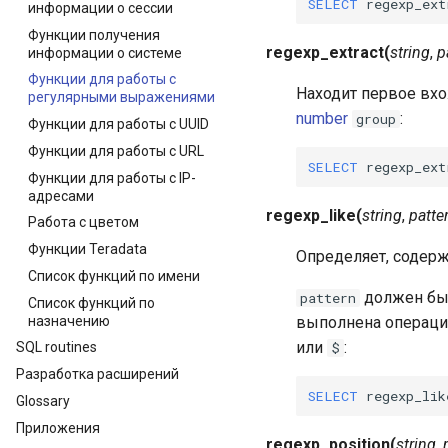
SELECT
regexp_ext
информации о сессии
Функции получения
regexp_extract
(
string
,
p
информации о системе
Функции для работы с
Находит первое вх
регулярными выражениями
number
:
group
Функции для работы с UUID
Функции для работы с URL
SELECT
regexp_ext
Функции для работы с IP-
адресами
regexp_like
(
string
,
patte
Работа с цветом
Функции Teradata
Определяет, содер
Список функций по имени
должен бы
pattern
Список функций по
назначению
выполнена операц
или
:
$
SQL routines
Разработка расширений
SELECT
regexp_lik
Glossary
Приложения
regexp_position
(
string
,