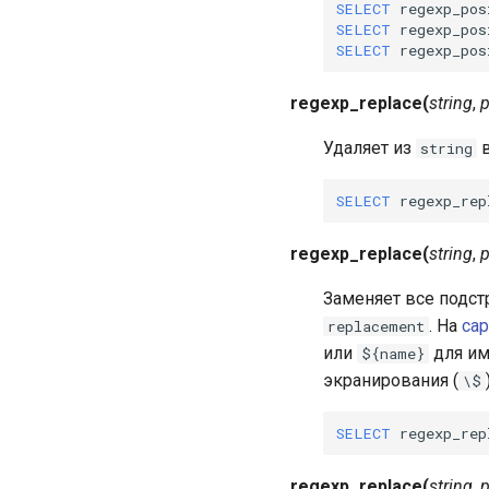
SELECT
regexp_pos
SELECT
regexp_pos
SELECT
regexp_pos
regexp_replace
(
string
,
p
Удаляет из
в
string
SELECT
regexp_rep
regexp_replace
(
string
,
p
Заменяет все подс
. На
cap
replacement
или
для им
${name}
экранирования (
\$
SELECT
regexp_rep
regexp_replace
(
string
,
p