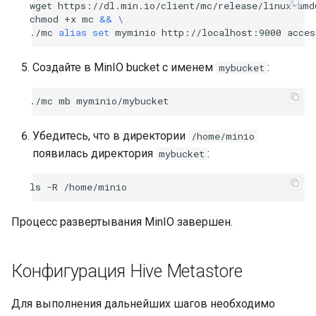
wget
https://dl.min.io/client/mc/release/linux-amd
chmod
+x
mc
&&
\
./mc
alias
set
myminio
http://localhost:9000
acces
Создайте в MinIO bucket с именем
:
mybucket
./mc
mb
Убедитесь, что в директории
/home/minio
появилась директория
:
mybucket
ls
-R
Процесс развертывания MinIO завершен.
Конфигурация Hive Metastore
Для выполнения дальнейших шагов необходимо