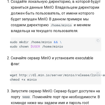
Создайте локальную директорию, в которой будут
храниться данные MinIO. Владельцем директории
должен быть пользователь, от имени которого
будет запущен MinIO. В данном примере мы
создаем директорию
и меняем
/home/minio
владельца на текущего пользователя.
sudo
mkdir
/home/minio
&&
\
sudo
chown
$USER
Скачайте сервер MinIO и установите executable
флаг:
wget
http://dl.min.io/server/minio/release/linux-a
chmod
+x
Запустите сервер MinIO. Сервер будет доступен на
порту
. Поменяйте порт при необходимости. В
9000
команде ниже мы задаем имя и пароль root