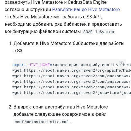
развернуть Hive Metastore и CedrusData Engine
согласно инструкции
Развертывание Hive Metastore
.
Чтобы Hive Metastore мог работать с S3 API,
необходимо добавить ряд библиотек и предоставить
конфигурацию файловой системы
.
S3AFileSystem
Добавьте в Hive Metastore библиотеки для работы
с S3:
export
HIVE_HOME
=
<директория
дистрибутива
Hive
Met
wget
https://repo1.maven.org/maven2/org/apache/had
wget
https://repo1.maven.org/maven2/com/amazonaws/
wget
https://repo1.maven.org/maven2/com/amazonaws/
wget
https://repo1.maven.org/maven2/com/amazonaws/
wget
https://repo1.maven.org/maven2/joda-time/joda
В директории дистрибутива Hive Metastore
добавьте следующее содержимое в файл
.
conf/metastore-site.xml