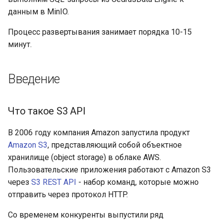
Конфигурация CedrusData
данным в MinIO.
Engine
Процесс развертывания занимает порядка 10-15
Проверка работы MinIO с
минут.
CedrusData Engine
Введение
Что такое S3 API
В 2006 году компания Amazon запустила продукт
Amazon S3
, представляющий собой объектное
хранилище (object storage) в облаке AWS.
Пользовательские приложения работают с Amazon S3
через
S3 REST API
- набор команд, которые можно
отправить через протокол HTTP.
Со временем конкуренты выпустили ряд