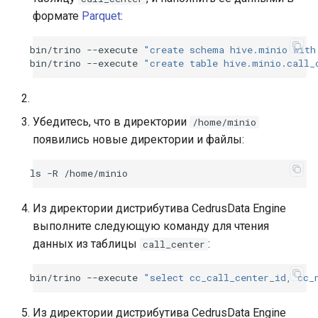
формате
Parquet
:
bin/trino
--execute
"create schema hive.minio with
bin/trino
--execute
"create table hive.minio.call_
Убедитесь, что в директории
/home/minio
появились новые директории и файлы:
ls
-R
Из директории дистрибутива CedrusData Engine
выполните следующую команду для чтения
данных из таблицы
:
call_center
bin/trino
--execute
"select cc_call_center_id, cc_
Из директории дистрибутива CedrusData Engine