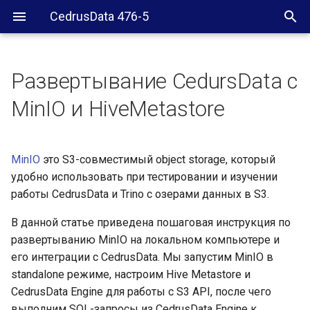
CedrusData 476-5
Развертывание CedursData с
Введение
MinIO и HiveMetastore
Что такое S3 API
MinIO
это S3-совместимый object storage, который
Что такое MinIO
удобно использовать при тестировании и изучении
работы CedrusData и Trino с озерами данных в S3.
Целевая конфигурация
В данной статье приведена пошаговая инструкция по
Развертывание MinIO
развертыванию MinIO на локальном компьютере и
его интеграции с CedrusData. Мы запустим MinIO в
Конфигурация Hive
standalone режиме, настроим Hive Metastore и
Metastore
CedrusData Engine для работы с S3 API, после чего
выполним SQL-запросы из CedrusData Engine к