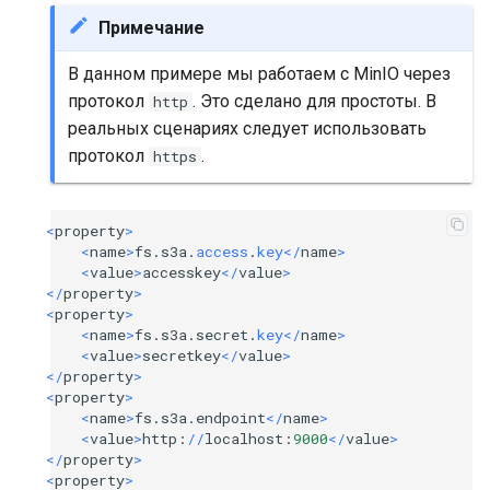
Примечание
В данном примере мы работаем с MinIO через
протокол
. Это сделано для простоты. В
http
реальных сценариях следует использовать
протокол
.
https
<
property
>
<
name
>
fs
.
s3a
.
access
.
key
</
name
>
<
value
>
accesskey
</
value
>
</
property
>
<
property
>
<
name
>
fs
.
s3a
.
secret
.
key
</
name
>
<
value
>
secretkey
</
value
>
</
property
>
<
property
>
<
name
>
fs
.
s3a
.
endpoint
</
name
>
<
value
>
http
:
//
localhost
:
9000
</
value
>
</
property
>
<
property
>