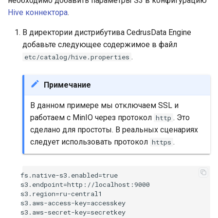
необходимо добавить параметры S3 в конфигурацию
Hive коннектора
.
В директории дистрибутива CedrusData Engine
добавьте следующее содержимое в файл
.
etc/catalog/hive.properties
Примечание
В данном примере мы отключаем SSL и
работаем с MinIO через протокол
. Это
http
сделано для простоты. В реальных сценариях
следует использовать протокол
.
https
fs.native-s3.enabled=true

s3.endpoint=http://localhost:9000

s3.region=ru-central1

s3.aws-access-key=accesskey

s3.aws-secret-key=secretkey
