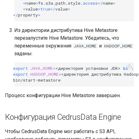
<
name
>
fs
.
s3a
.
path
.
style
.
access
</
name
>
<
value
>
true
</
value
>
</
property
>
Из директории дистрибутива Hive Metastore
перезапустите Hive Metastore. Убедитесь, что
переменные окружения
и
JAVA_HOME
HADOOP_HOME
заданы:
export
JAVA_HOME
=
<директория
установки
JDK>
&&
\
export
HADOOP_HOME
=
<директория
дистрибутива
Hadoop
Процесс конфигурации Hive Metastore завершен.
Конфигурация CedrusData Engine
Чтобы CedrusData Engine мог работать с S3 API,