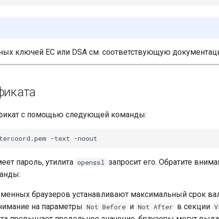
ных ключей EC или DSA см. соответствующую документа
фиката
ификат с помощью следующей команды:
tercoord.pem
-text
еет пароль, утилита
запросит его. Обратите вним
openssl
анды:
менных браузеров устанавливают максимальный срок вал
внимание на параметры
и
в секции
Not
Before
Not
After
V
та превышает предельное значение, браузеры могут выда