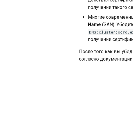
получении такого с
Многие современны
Name
(SAN). Убедит
DNS:clustercoord.e
получении сертифик
После того как вы убед
согласно документаци
Назад
Шифрование клиентского трафика с помощь