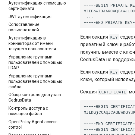
Аутентификация с помощью
-----BEGIN PRIVATE KE
сертификата
MIIEowIBAAKCAQEAwJL8C
....

JWT аутентификация
Сопоставление
пользователей
Если секция
содер
KEY
Аутентификация в
коннекторах от имени
приватный ключ и рабо
текущего пользователя
получить вместе с ключ
Управление группами
CedrusData не поддерж
пользователей с помощью
LDAP
Если секция
содер
KEY
Управление группами
ключ, который используе
пользователей с помощью
файла
Секция
мо
CERTIFICATE
Обзор контроля доступа в
CedrusData
-----BEGIN CERTIFICAT
Контроль доступа с
MIIDujCCAqICAQEwDQYJK
помощью файла
....

Open Policy Agent access
-----END CERTIFICATE-
control
-----BEGIN CERTIFICAT
MIIDwjCCAqoCCQCxyqwZ9