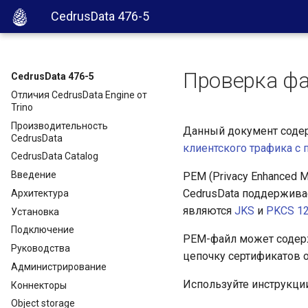
CedrusData 476-5
Проверка ф
CedrusData 476-5
Отличия CedrusData Engine от
Trino
Производительность
Данный документ содер
CedrusData
клиентского трафика с
CedrusData Catalog
Введение
PEM (Privacy Enhanced 
CedrusData поддержив
Архитектура
являются
JKS
и
PKCS 1
Установка
Подключение
PEM-файл может содерж
Руководства
цепочку сертификатов от
Администрирование
Используйте инструкци
Коннекторы
Object storage