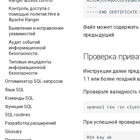
Ranger access control
....

Контроль доступа с
помощью политик Hive в
Apache Ranger
Файл может содержать 
Выявление и исправление
уязвимостей
предыдущий.
Аудит событий
информационной
безопасности
Проверка прива
Типовые инциденты
информационной
Инструкции далее предп
безопасности
1.1 или более поздней в
Оптимизатор SQL-запросов
Язык SQL
Проверьте валидность
Команды SQL
Функции SQL
openssl
rsa
-in
clust
SQL routines
При успешной проверк
Разработка расширений
Glossary
Приложения