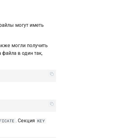
файлы могут иметь
акже могли получить
 файла в один так,
. Секция
FICATE
KEY