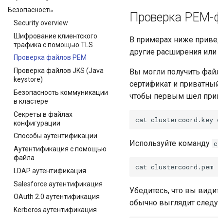
Безопасность
Проверка PEM-
Security overview
Шифрование клиентского
В примерах ниже приве
трафика с помощью TLS
другие расширения или
Проверка файлов PEM
Проверка файлов JKS (Java
Вы могли получить файл
keystore)
сертификат и приватный
Безопасность коммуникации
чтобы первым шел прив
в кластере
Секреты в файлах
cat
clustercoord.key
конфигурации
Способы аутентификации
Используйте команду
c
Аутентификация с помощью
файла
cat
clustercoord.pem
LDAP аутентификация
Salesforce аутентификация
Убедитесь, что вы вид
OAuth 2.0 аутентификация
обычно выглядит след
Kerberos аутентификация