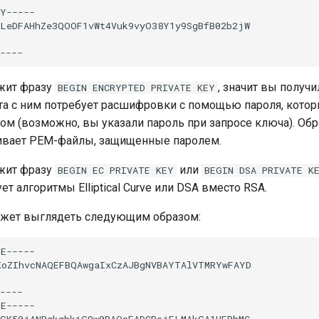
Y-----

LeDFAHhZe3QOOF1vWt4Vuk9vyO38Y1y9SgBfB02b2jW

жит фразу
, значит вы полу
BEGIN
ENCRYPTED
PRIVATE
KEY
та с ним потребует расшифровки с помощью пароля, кот
ом (возможно, вы указали пароль при запросе ключа). Обр
ивает PEM-файлы, защищенные паролем.
жит фразу
или
BEGIN
EC
PRIVATE
KEY
BEGIN
DSA
PRIVATE
K
т алгоритмы Elliptical Curve или DSA вместо RSA.
жет выглядеть следующим образом:
E-----

oZIhvcNAQEFBQAwgaIxCzAJBgNVBAYTAlVTMRYwFAYD

----

E-----

GK50jANBgkqhkiG9w0BAQsFADCBojELMAkGA1UEBhMC
