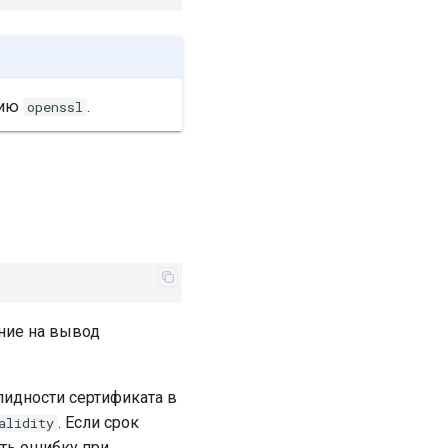
цию
.
openssl
ание на вывод
идности сертификата в
. Если срок
alidity
ть ошибку при