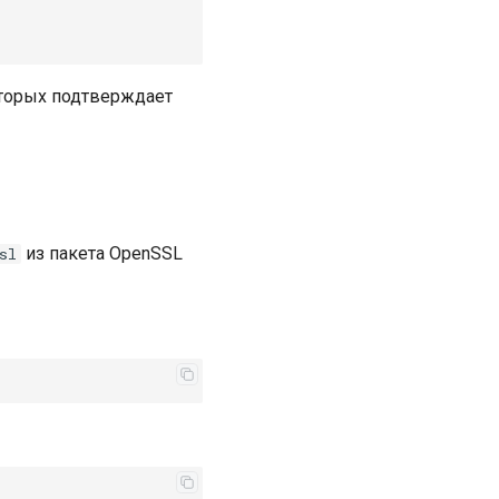
оторых подтверждает
из пакета OpenSSL
sl