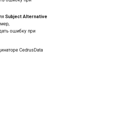
оля
Subject Alternative
имер,
дать ошибку при
динаторе CedrusData
Далее
Проверка файлов JKS (Java keystore)