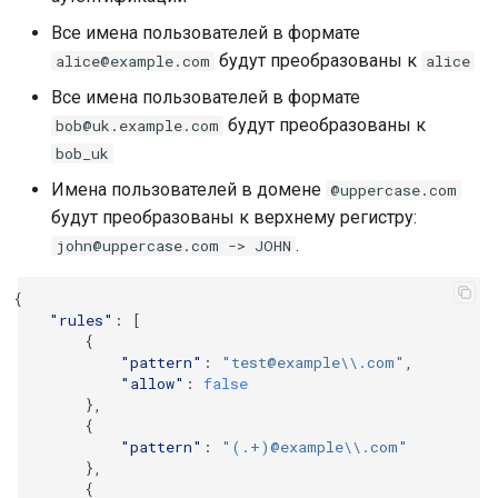
Все имена пользователей в формате
будут преобразованы к
alice@example.com
alice
Все имена пользователей в формате
будут преобразованы к
bob@uk.example.com
bob_uk
Имена пользователей в домене
@uppercase.com
будут преобразованы к верхнему регистру:
.
john@uppercase.com
->
JOHN
{
"rules"
:
[
{
"pattern"
:
"test@example\\.com"
,
"allow"
:
false
},
{
"pattern"
:
"(.+)@example\\.com"
},
{