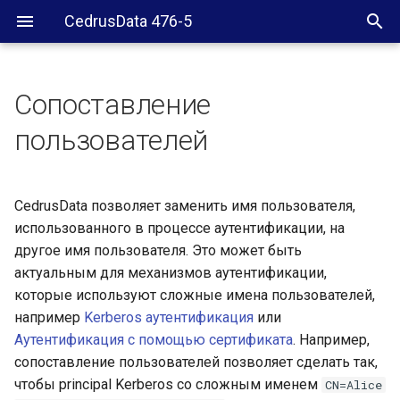
CedrusData 476-5
Сопоставление
Регулярные выражения
пользователей
Сопоставление с помощью
регулярного выражения
CedrusData позволяет заменить имя пользователя,
использованного в процессе аутентификации, на
Сопоставление с помощью
другое имя пользователя. Это может быть
файла
актуальным для механизмов аутентификации,
которые используют сложные имена пользователей,
например
Kerberos аутентификация
или
Аутентификация с помощью сертификата
. Например,
сопоставление пользователей позволяет сделать так,
чтобы principal Kerberos со сложным именем
CN=Alice