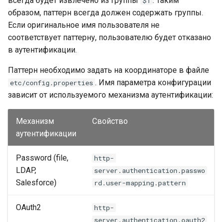
всегда будет извлечено из группы
. Таким
$1
образом, паттерн всегда должен содержать группы.
Если оригинальное имя пользователя не
соответствует паттерну, пользователю будет отказано
в аутентификации.
Паттерн необходимо задать на координаторе в файле
. Имя параметра конфигурации
etc/config.properties
зависит от используемого механизма аутентификации:
Механизм
Свойство
аутентификации
Password (file,
http-
LDAP,
server.authentication.passwo
Salesforce)
rd.user-mapping.pattern
OAuth2
http-
server.authentication.oauth2