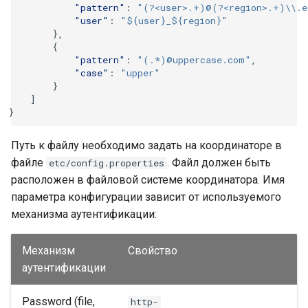
"pattern"
:
"(?<user>.+)@(?<region>.+)\\.e
"user"
:
"${user}_${region}"
},
{
"pattern"
:
"(.*)@uppercase.com"
,
"case"
:
"upper"
}
]
}
Путь к файлу необходимо задать на координаторе в
файле
. Файл должен быть
etc/config.properties
расположен в файловой системе координатора. Имя
параметра конфигурации зависит от используемого
механизма аутентификации:
Механизм
Свойство
аутентификации
Password (file,
http-