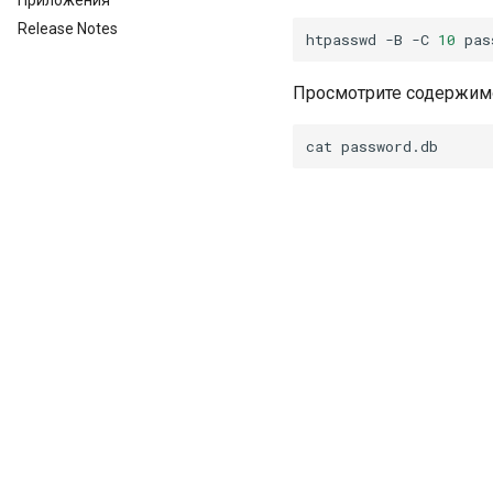
Release Notes
htpasswd
-B
-C
10
pas
Просмотрите содержим
cat
Назад
Способы аутентификации
© ООО "КВЕРИФАЙ ЛАБС", 2025