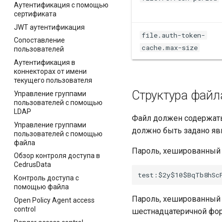
Аутентификация с помощью
сертификата
JWT аутентификация
file.auth-token-
Сопоставление
cache.max-size
пользователей
Аутентификация в
коннекторах от имени
текущего пользователя
Структура файл
Управление группами
пользователей с помощью
LDAP
Файл должен содержат
Управление группами
должно быть задано я
пользователей с помощью
файла
Пароль, хешированный b
Обзор контроля доступа в
CedrusData
Контроль доступа с
помощью файла
Пароль, хешированный P
Open Policy Agent access
control
шестнадцатеричной фо