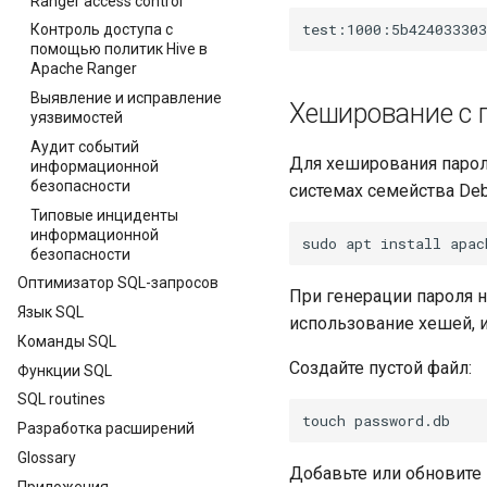
Ranger access control
Контроль доступа с
помощью политик Hive в
Apache Ranger
Выявление и исправление
Хеширование с 
уязвимостей
Аудит событий
Для хеширования парол
информационной
безопасности
системах семейства De
Типовые инциденты
информационной
sudo
apt
install
безопасности
Оптимизатор SQL-запросов
При генерации пароля 
Язык SQL
использование хешей, 
Команды SQL
Создайте пустой файл:
Функции SQL
SQL routines
touch
Разработка расширений
Glossary
Добавьте или обновите
Приложения