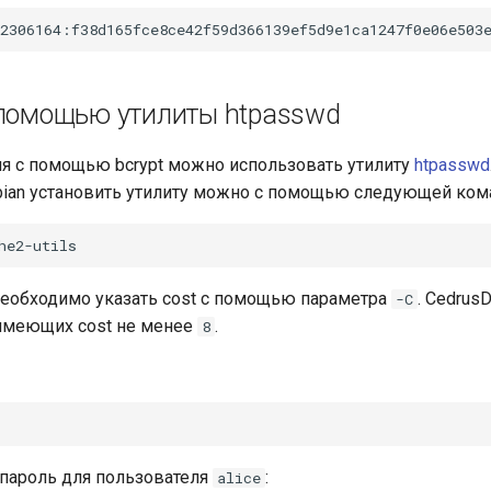
помощью утилиты htpasswd
я с помощью bcrypt можно использовать утилиту
htpasswd
bian установить утилиту можно с помощью следующей ком
необходимо указать cost c помощью параметра
. Cedrus
-C
имеющих cost не менее
.
8
 пароль для пользователя
:
alice