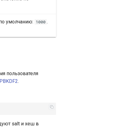
 по умолчанию:
.
1000
Имя пользователя
PBKDF2
.
уют salt и хеш в