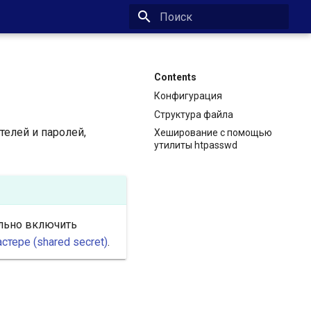
Type to start searching
Contents
Конфигурация
Структура файла
телей и паролей,
Хеширование с помощью
утилиты htpasswd
льно включить
тере (shared secret)
.