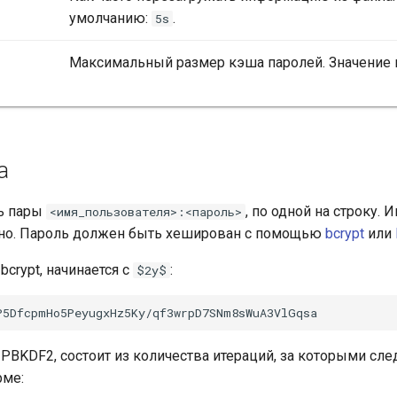
умолчанию:
.
5s
Максимальный размер кэша паролей. Значение
а
ь пары
, по одной на строку. 
<имя_пользователя>:<пароль>
вно. Пароль должен быть хеширован с помощью
bcrypt
или
crypt, начинается с
:
$2y$
BKDF2, состоит из количества итераций, за которыми след
рме: