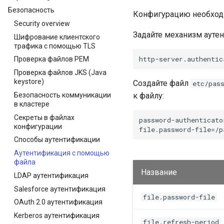
Безопасность
Конфигурацию необходи
Security overview
Задайте механизм ауте
Шифрование клиентского
трафика с помощью TLS
Проверка файлов PEM
Проверка файлов JKS (Java
keystore)
Создайте файл
etc/pas
Безопасность коммуникации
к файлу:
в кластере
Секреты в файлах
password-authenticato
конфигурации
Способы аутентификации
Аутентификация с помощью
файла
Название
LDAP аутентификация
Salesforce аутентификация
file.password-file
OAuth 2.0 аутентификация
Kerberos аутентификация
file.refresh-period