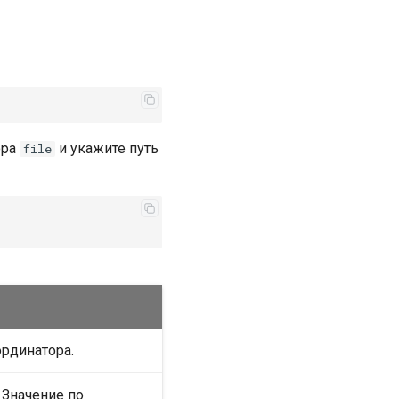
ора
и укажите путь
file
ординатора.
 Значение по