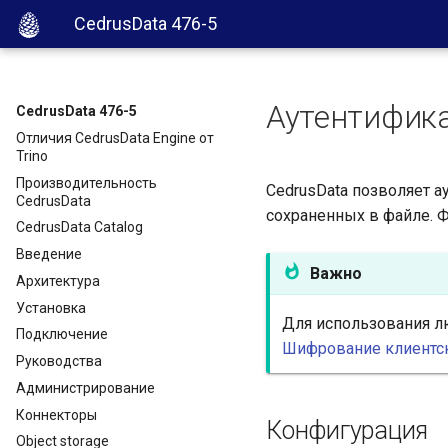
CedrusData 476-5
Аутентифик
CedrusData 476-5
Отличия CedrusData Engine от
Trino
Производительность
CedrusData позволяет а
CedrusData
сохраненных в файле. 
CedrusData Catalog
Введение
Важно
Архитектура
Установка
Для использования л
Подключение
Шифрование клиентс
Руководства
Администрирование
Коннекторы
Конфигурация
Object storage