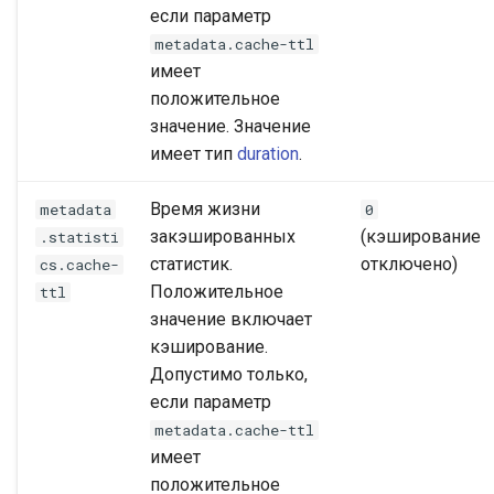
если параметр
metadata.cache-ttl
имеет
положительное
значение. Значение
имеет тип
duration
.
Время жизни
metadata
0
закэшированных
(кэширование
.statisti
статистик.
отключено)
cs.cache-
Положительное
ttl
значение включает
кэширование.
Допустимо только,
если параметр
metadata.cache-ttl
имеет
положительное