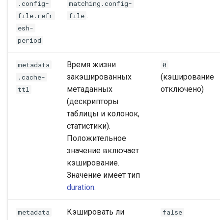
.config-
matching.config-
.
file.refr
file
esh-
period
Время жизни
metadata
0
закэшированных
(кэширование
.cache-
метаданных
отключено)
ttl
(дескрипторы
таблицы и колонок,
статистики).
Положительное
значение включает
кэширование.
Значение имеет тип
duration
.
Кэшировать ли
metadata
false