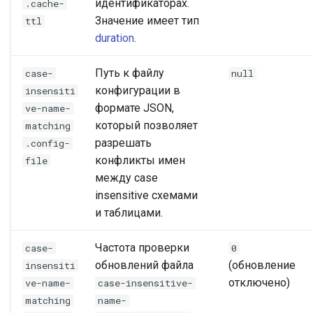
идентификаторах.
.cache-
Значение имеет тип
ttl
duration
.
Путь к файлу
case-
null
конфигурации в
insensiti
формате JSON,
ve-name-
который позволяет
matching
разрешать
.config-
конфликты имен
file
между case
insensitive схемами
и таблицами.
Частота проверки
case-
0
обновлений файла
(обновление
insensiti
отключено)
ve-name-
case-insensitive-
matching
name-