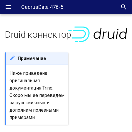
CedrusData 476-5
Druid коннектор
Requirements
Configuration
Примечание
Аутентификация в
Ниже приведена
источнике данных
оригинальная
документация Trino.
Аутентификация в
Скоро мы ее переведем
источнике данных от
на русский язык и
имени текущего
дополним полезными
пользователя
примерами.
Общие параметры