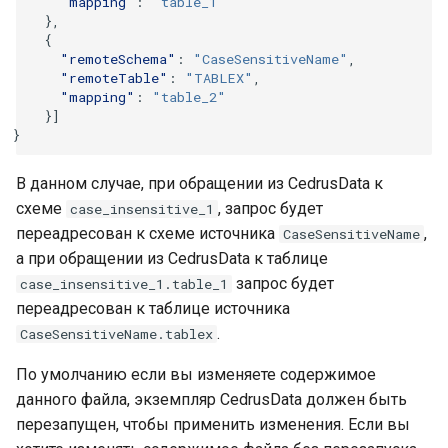
"mapping"
:
"table_1"
},
{
"remoteSchema"
:
"CaseSensitiveName"
,
"remoteTable"
:
"TABLEX"
,
"mapping"
:
"table_2"
}]
}
В данном случае, при обращении из CedrusData к
схеме
, запрос будет
case_insensitive_1
переадресован к схеме источника
,
CaseSensitiveName
а при обращении из CedrusData к таблице
запрос будет
case_insensitive_1.table_1
переадресован к таблице источника
.
CaseSensitiveName.tablex
По умолчанию если вы изменяете содержимое
данного файла, экземпляр CedrusData должен быть
перезапущен, чтобы применить изменения. Если вы