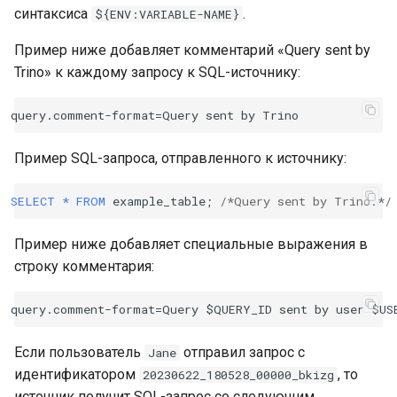
синтаксиса
.
${ENV:VARIABLE-NAME}
Пример ниже добавляет комментарий «Query sent by
Trino» к каждому запросу к SQL-источнику:
Пример SQL-запроса, отправленного к источнику:
SELECT
*
FROM
example_table
;
/*Query sent by Trino.*/
Пример ниже добавляет специальные выражения в
строку комментария:
Если пользователь
отправил запрос с
Jane
идентификатором
, то
20230622_180528_00000_bkizg
источник получит SQL-запрос со следующим