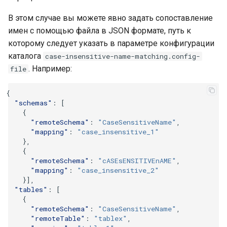
В этом случае вы можете явно задать сопоставление
имен с помощью файла в JSON формате, путь к
которому следует указать в параметре конфигурации
каталога
case-insensitive-name-matching.config-
. Например:
file
{
"schemas"
:
[
{
"remoteSchema"
:
"CaseSensitiveName"
,
"mapping"
:
"case_insensitive_1"
},
{
"remoteSchema"
:
"cASEsENSITIVEnAME"
,
"mapping"
:
"case_insensitive_2"
}],
"tables"
:
[
{
"remoteSchema"
:
"CaseSensitiveName"
,
"remoteTable"
:
"tablex"
,