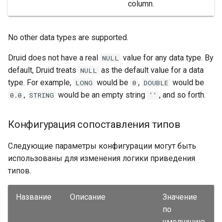
column.
No other data types are supported.
Druid does not have a real
value for any data type. By
NULL
default, Druid treats
as the default value for a data
NULL
type. For example,
would be
,
would be
LONG
0
DOUBLE
,
would be an empty string
, and so forth.
0.0
STRING
''
Конфигурация сопоставления типов
Следующие параметры конфигурации могут быть
использованы для изменения логики приведения
типов.
Название
Описание
Значение
по
умолчанию