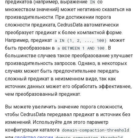
предикатов (например, выражение
со
IN
множеством значений) может негативно сказаться на
производительности. При достижении порога
сложности предиката, CedrusData автоматически
преобразует предикат к более компактной форме.
Например, предикат
может
a
IN
(1,
2,
...,
100)
быть преобразован в
. В
a
BETWEEN
1
AND
100
большинстве случаев такое преобразование улучшает
производительность запросов. Однако, в некоторых
случаях может быть предпочтительнее передать
сложный предикат в неизменном виде, так как
источник данных может его обработать эффективнее,
чем преобразованный предикат.
Вы можете увеличить значение порога сложности,
чтобы CedrusData передавал предикат в источник без
изменений. Используйте для этого параметр
конфигурации каталога
domain-compaction-threshold
или
свойство сессии
.
domain_compaction_threshold