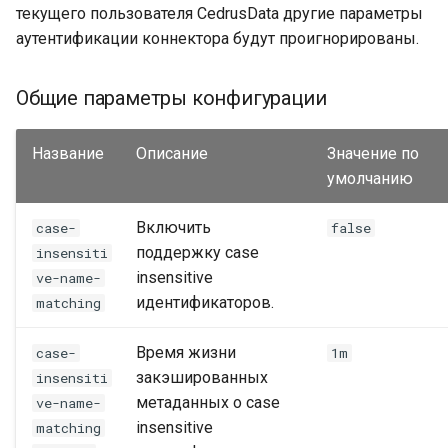
текущего пользователя CedrusData другие параметры
аутентификации коннектора будут проигнорированы.
Общие параметры конфигурации
Название
Описание
Значение по
умолчанию
Включить
case-
false
поддержку case
insensiti
insensitive
ve-name-
идентификаторов.
matching
Время жизни
case-
1m
закэшированных
insensiti
метаданных о case
ve-name-
insensitive
matching