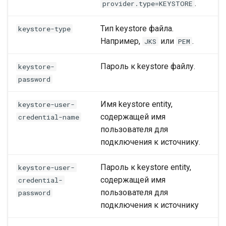
.
provider.type=KEYSTORE
Тип keystore файла.
keystore-type
Например,
или
.
JKS
PEM
Пароль к keystore файлу.
keystore-
password
Имя keystore entity,
keystore-user-
содержащей имя
credential-name
пользователя для
подключения к источнику.
Пароль к keystore entity,
keystore-user-
содержащей имя
credential-
пользователя для
password
подключения к источнику