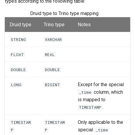
types according to the following table:
Druid type to Trino type mapping
Druid type
Trino type
Notes
STRING
VARCHAR
FLOAT
REAL
DOUBLE
DOUBLE
Except for the special
LONG
BIGINT
column, which
_time
is mapped to
.
TIMESTAMP
Only applicable to the
TIMESTAM
TIMESTAM
special
P
P
_time