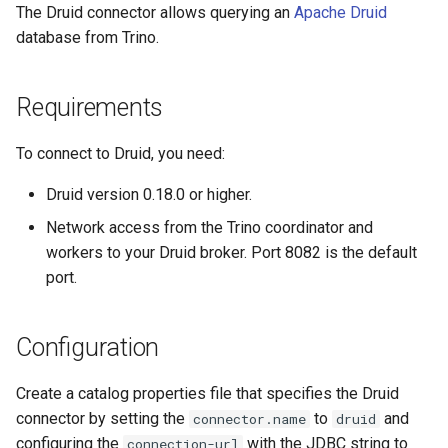
конфигурации
The Druid connector allows querying an
Apache Druid
database from Trino.
Добавление
комментариев к SQL-
запросам к источнику
Requirements
Domain compaction
To connect to Druid, you need:
threshold
Druid version 0.18.0 or higher.
Case insensitive
Network access from the Trino coordinator and
идентификаторы
workers to your Druid broker. Port 8082 is the default
port.
Type mapping
Configuration
Druid type to Trino type
mapping
Create a catalog properties file that specifies the Druid
Конфигурация
connector by setting the
to
and
connector.name
druid
сопоставления типов
configuring the
with the JDBC string to
connection-url