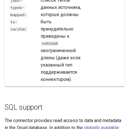
Список типов
jdbc-
данных источника,
types-
которые должны
mapped-
быть
to-
принудительно
varchar
приведены к
VARCHAR
неограниченной
длины (даже если
указанный тип
поддерживается
коннектором).
SQL support
The connector provides read access to data and metadata
in the Druid database. In addition to the
globally available