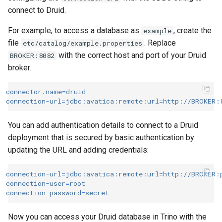
connect to Druid.
SQL support
For example, to access a database as
, create the
example
file
. Replace
etc/catalog/example.properties
Procedures
with the correct host and port of your Druid
BROKER:8082
broker.
system.flush_metadata_cache()
connector.name
=
druid
system.execute('query')
connection-url
=
jdbc:avatica:remote:url=http://BROKER:
Table functions
You can add authentication details to connect to a Druid
deployment that is secured by basic authentication by
query(varchar)
->
table
updating the URL and adding credentials:
connection-url
=
jdbc:avatica:remote:url=http://BROKER:p
connection-user
=
root
connection-password
=
secret
Now you can access your Druid database in Trino with the