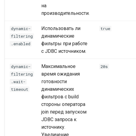
на
производительности.
Использовать ли
dynamic-
true
динамические
filtering
фильтры при работе
.enabled
с JDBC источником.
Максимальное
dynamic-
20s
время ожидания
filtering
готовности
.wait-
динамических
timeout
фильтров с build
стороны оператора
join перед запуском
JDBC запроса к
источнику.
Увеличение