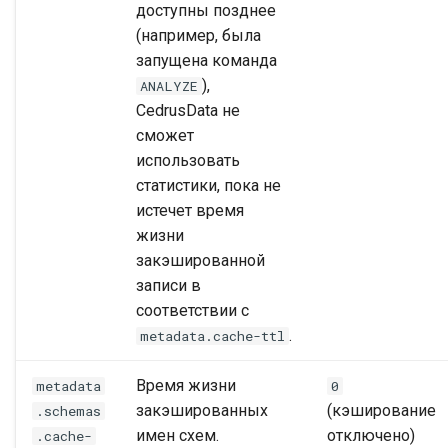
доступны позднее
(например, была
запущена команда
),
ANALYZE
CedrusData не
сможет
использовать
статистики, пока не
истечет время
жизни
закэшированной
записи в
соответствии с
.
metadata.cache-ttl
Время жизни
metadata
0
закэшированных
(кэширование
.schemas
имен схем.
отключено)
.cache-