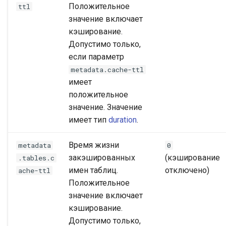
Положительное
ttl
значение включает
кэширование.
Допустимо только,
если параметр
metadata.cache-ttl
имеет
положительное
значение. Значение
имеет тип
duration
.
Время жизни
metadata
0
закэшированных
(кэширование
.tables.c
имен таблиц.
отключено)
ache-ttl
Положительное
значение включает
кэширование.
Допустимо только,