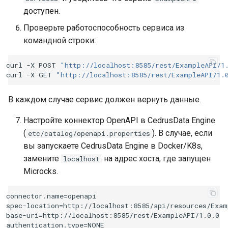
доступен.
Проверьте работоспособность сервиса из
командной строки:
curl
-X
POST
"http://localhost:8585/rest/ExampleAPI/1
curl
-X
GET
"http://localhost:8585/rest/ExampleAPI/1.
В каждом случае сервис должен вернуть данные.
Настройте коннектор OpenAPI в CedrusData Engine
(
). В случае, если
etc/catalog/openapi.properties
вы запускаете CedrusData Engine в Docker/K8s,
замените
на адрес хоста, где запущен
localhost
Microcks.
connector.name=openapi

spec-location=http://localhost:8585/api/resources/Exam
base-uri=http://localhost:8585/rest/ExampleAPI/1.0.0
