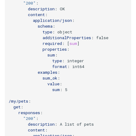
"200"
:
description
:
OK
content
:
application/json
:
schema
:
type
:
object
additionalProperties
:
false
required
:
[
sum
]
properties
:
sum
:
type
:
integer
format
:
int64
examples
:
sum_ok
:
value
:
sum
:
5
/my/pets
:
get
:
responses
:
"200"
:
description
:
A list of pets
content
:
application/json
: