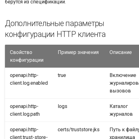
берутся из спецификации.
Дополнительные параметры
конфигурации HTTP клиента
Свойство
Пример значения
Описание
конфигурации
openapi.http-
true
Включение
client.log.enabled
журналиров
вызовов
openapi.http-
logs
Каталог
client.log.path
журналов
openapi.http-
certs/truststore.jks
Путь к файл
client.trust-store-
хранилища