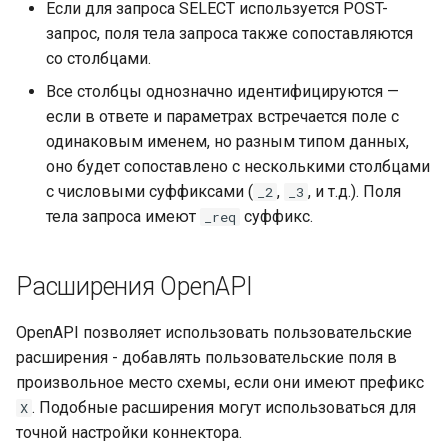
Если для запроса SELECT используется POST-
запрос, поля тела запроса также сопоставляются
со столбцами.
Все столбцы однозначно идентифицируются —
если в ответе и параметрах встречается поле с
одинаковым именем, но разным типом данных,
оно будет сопоставлено с несколькими столбцами
с числовыми суффиксами (
,
, и т.д.). Поля
_2
_3
тела запроса имеют
суффикс.
_req
Расширения OpenAPI
OpenAPI позволяет использовать пользовательские
расширения - добавлять пользовательские поля в
произвольное место схемы, если они имеют префикс
. Подобные расширения могут использоваться для
X
точной настройки коннектора.