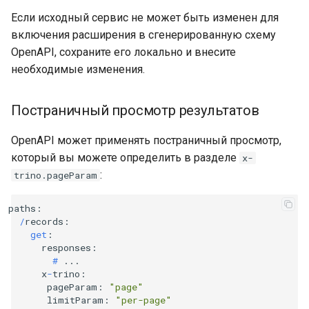
Если исходный сервис не может быть изменен для
включения расширения в сгенерированную схему
OpenAPI, сохраните его локально и внесите
необходимые изменения.
Постраничный просмотр результатов
OpenAPI может применять постраничный просмотр,
который вы можете определить в разделе
x-
:
trino.pageParam
paths
:
/
records
:
get
:
responses
:
#
...
x
-
trino
:
pageParam
:
"page"
limitParam
:
"per-page"