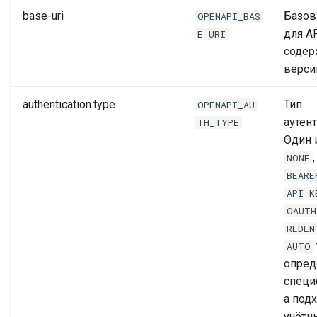
base-uri
Базов
OPENAPI_BAS
для A
E_URI
содер
верси
authentication.type
Тип
OPENAPI_AU
аутен
TH_TYPE
Один 
NONE
BEARE
API_K
OAUTH
REDEN
AUTO
опред
специ
а под
учётн