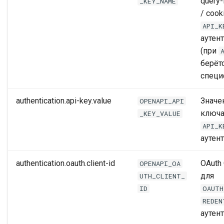
query
_KEY_NAME
/ cook
API_K
аутен
(при
берёт
специ
authentication.api-key.value
Значе
OPENAPI_API
ключа
_KEY_VALUE
API_K
аутен
authentication.oauth.client-id
OAuth 
OPENAPI_OA
для
UTH_CLIENT_
ID
OAUTH
REDEN
аутен