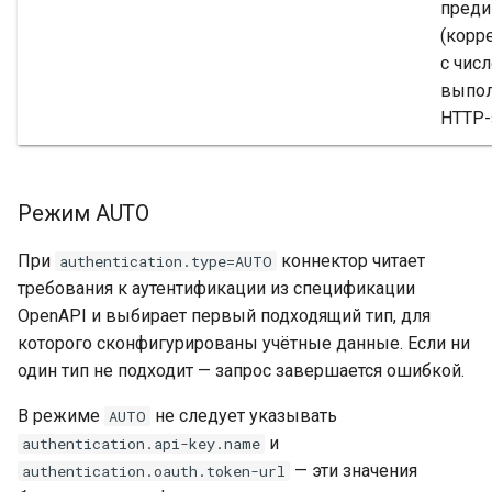
преди
(корр
с чис
выпо
HTTP-
Режим AUTO
При
коннектор читает
authentication.type=AUTO
требования к аутентификации из спецификации
OpenAPI и выбирает первый подходящий тип, для
которого сконфигурированы учётные данные. Если ни
один тип не подходит — запрос завершается ошибкой.
В режиме
не следует указывать
AUTO
и
authentication.api-key.name
— эти значения
authentication.oauth.token-url