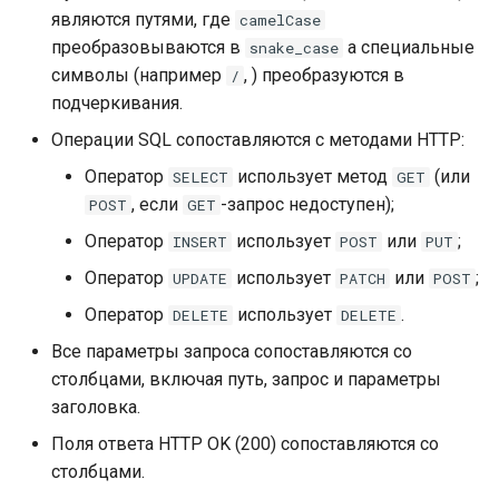
являются путями, где
camelCase
преобразовываются в
а специальные
snake_case
символы (например
, ) преобразуются в
/
подчеркивания.
Операции SQL сопоставляются с методами HTTP:
Оператор
использует метод
(или
SELECT
GET
, если
-запрос недоступен);
POST
GET
Оператор
использует
или
;
INSERT
POST
PUT
Оператор
использует
или
;
UPDATE
PATCH
POST
Оператор
использует
.
DELETE
DELETE
Все параметры запроса сопоставляются со
столбцами, включая путь, запрос и параметры
заголовка.
Поля ответа HTTP OK (200) сопоставляются со
столбцами.