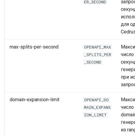
запро
ER_SECOND
секун
испол
для о
Cedru
max-splits-per-second
Макс
OPENAPI_MAX
число 
_SPLITS_PER
секун
_SECOND
генер
при и
запро
domain-expansion-limit
Макс
OPENAPI_DO
число 
MAIN_EXPANS
domain
ION_LIMIT
генер
из ran