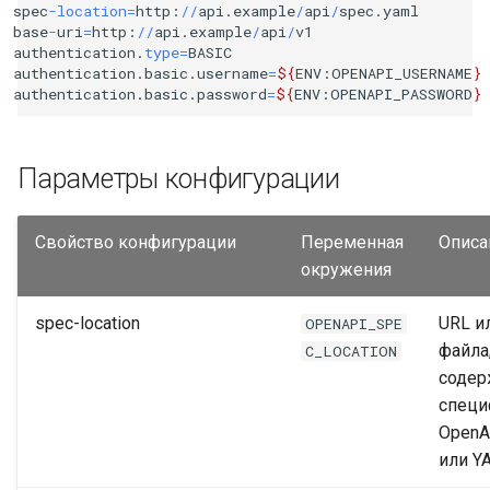
spec
-
location
=
http
:
//
api
.
example
/
api
/
spec
.
yaml
base
-
uri
=
http
:
//
api
.
example
/
api
/
v1
Расширения OpenAPI
authentication
.
type
=
BASIC
authentication
.
basic
.
username
=
${
ENV
:
OPENAPI_USERNAME
}
Постраничный просмотр
authentication
.
basic
.
password
=
${
ENV
:
OPENAPI_PASSWORD
}
результатов
Обработка ошибок
Параметры конфигурации
Рекомендации по
Свойство конфигурации
Переменная
Описа
использованию и
окружения
ограничения
spec-location
URL и
OPENAPI_SPE
файла
C_LOCATION
соде
спец
OpenA
или Y