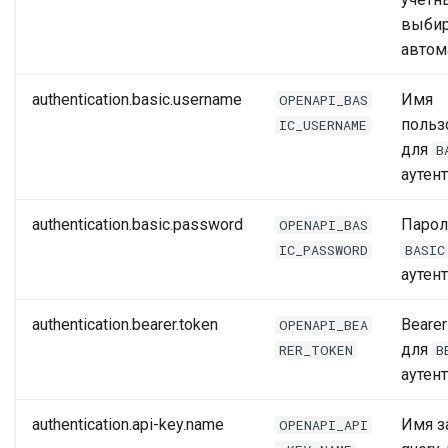
выбир
автом
authentication.basic.username
Имя
OPENAPI_BAS
польз
IC_USERNAME
для
B
аутен
authentication.basic.password
Парол
OPENAPI_BAS
IC_PASSWORD
BASIC
аутен
authentication.bearer.token
Beare
OPENAPI_BEA
для
RER_TOKEN
B
аутен
authentication.api-key.name
Имя з
OPENAPI_API