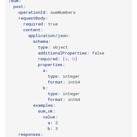
/sum
:
post
:
operationId
:
sumNumbers
requestBody
:
required
:
true
content
:
application/json
:
schema
:
type
:
object
additionalProperties
:
false
required
:
[
a
,
b
]
properties
:
a
:
type
:
integer
format
:
int64
b
:
type
:
integer
format
:
int64
examples
:
sum_ok
:
value
:
a
:
2
b
:
3
responses
: