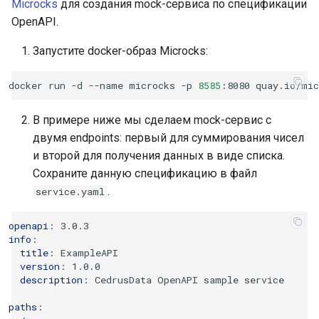
Microcks
для создания mock-сервиса по спецификации
OpenAPI.
Запустите docker-образ Microcks:
docker
run
-d
--name
microcks
-p
8585
:8080
В примере ниже мы сделаем mock-сервис с
двумя endpoints: первый для суммирования чисел
и второй для получения данных в виде списка.
Сохраните данную спецификацию в файл
.
service.yaml
openapi
:
3.0.3
info
:
title
:
ExampleAPI
version
:
1.0.0
description
:
CedrusData OpenAPI sample service
paths
: