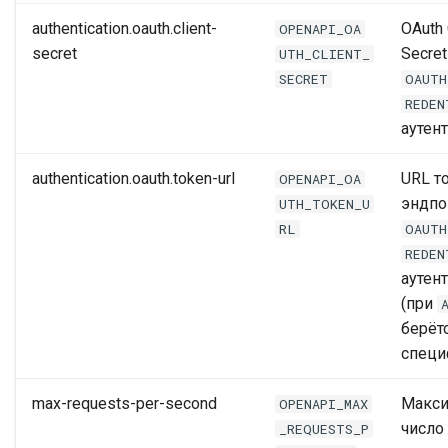
authentication.oauth.client-
OAuth 
OPENAPI_OA
secret
Secret
UTH_CLIENT_
SECRET
OAUTH
REDEN
аутен
authentication.oauth.token-url
URL т
OPENAPI_OA
эндпо
UTH_TOKEN_U
RL
OAUTH
REDEN
аутен
(при
берёт
специ
max-requests-per-second
Макс
OPENAPI_MAX
число
_REQUESTS_P