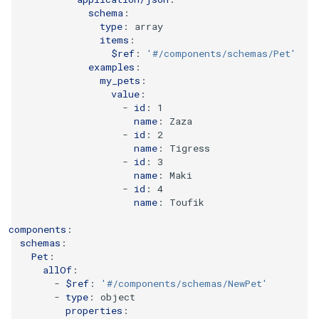
schema
:
type
:
array
items
:
$ref
:
'#/components/schemas/Pet'
examples
:
my_pets
:
value
:
-
id
:
1
name
:
Zaza
-
id
:
2
name
:
Tigress
-
id
:
3
name
:
Maki
-
id
:
4
name
:
Toufik
components
:
schemas
:
Pet
:
allOf
:
-
$ref
:
'#/components/schemas/NewPet'
-
type
:
object
properties
: