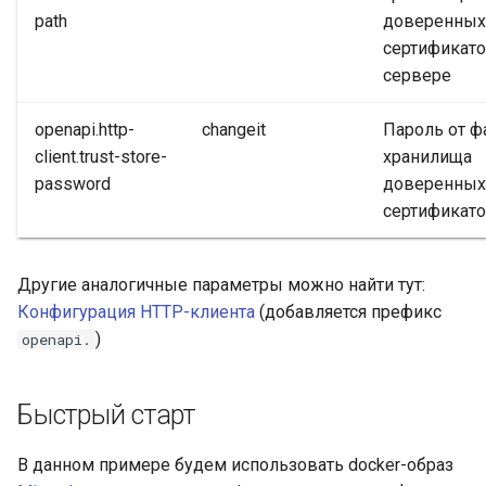
path
доверенных
сертификато
сервере
openapi.http-
changeit
Пароль от ф
client.trust-store-
хранилища
password
доверенных
сертификат
Другие аналогичные параметры можно найти тут:
Конфигурация HTTP-клиента
(добавляется префикс
)
openapi.
Быстрый старт
В данном примере будем использовать docker-образ