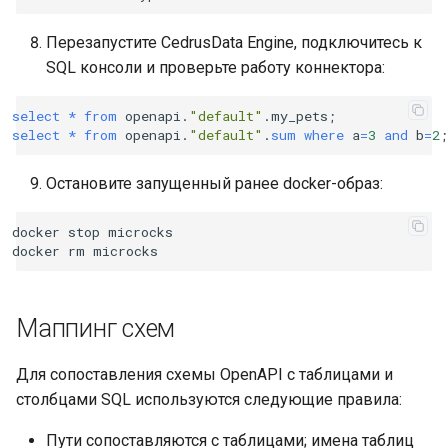
Перезапустите CedrusData Engine, подключитесь к
SQL консоли и проверьте работу коннектора:
select
*
from
openapi
.
"default"
.
my_pets
;
select
*
from
openapi
.
"default"
.
sum
where
a
=
3
and
b
=
2
;
Остановите запущенный ранее docker-образ:
docker
stop
microcks

docker
rm
Маппинг схем
Для сопоставления схемы OpenAPI с таблицами и
столбцами SQL используются следующие правила:
Пути сопоставляются с таблицами; имена таблиц