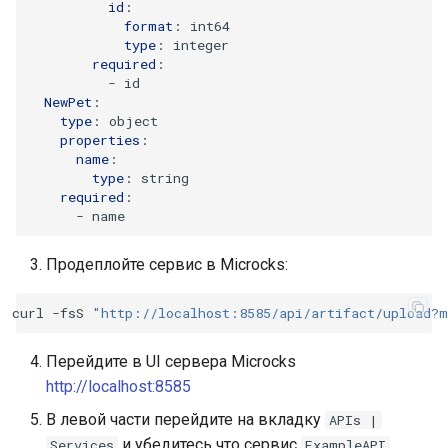
id
:
format
:
int64
type
:
integer
required
:
-
id
NewPet
:
type
:
object
properties
:
name
:
type
:
string
required
:
-
name
Продеплойте сервис в Microcks:
curl
-fsS
"http://localhost:8585/api/artifact/upload?m
Перейдите в UI сервера Microcks
http://localhost:8585
В левой части перейдите на вкладку
APIs
|
и убедитесь что сервис
Services
ExampleAPI