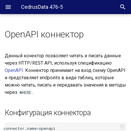
CedrusData 476-5
OpenAPI коннектор
Конфигурация коннектора
Параметры конфигурации
Данный конектор позволяет читать и писать данные
через HTTP/REST API, используя спецификацию
Режим AUTO
OpenAPI
. Коннектор принимает на вход схему OpenAPI
и представляет endpoints в виде таблиц, которые
Дополнительные
можно читать, писать и передавать значения в методы
параметры конфигурации
через
.
WHERE
HTTP клиента
Быстрый старт
Конфигурация коннектора
Маппинг схем
connector
.
name
=
openapi