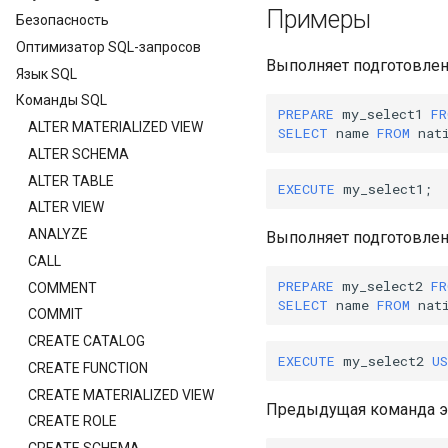
Примеры
Безопасность
Оптимизатор SQL-запросов
Выполняет подготовлен
Язык SQL
Команды SQL
PREPARE
my_select1
FR
ALTER MATERIALIZED VIEW
SELECT
name
FROM
nat
ALTER SCHEMA
ALTER TABLE
EXECUTE
my_select1
;
ALTER VIEW
ANALYZE
Выполняет подготовлен
CALL
PREPARE
my_select2
FR
COMMENT
SELECT
name
FROM
nat
COMMIT
CREATE CATALOG
EXECUTE
my_select2
U
CREATE FUNCTION
CREATE MATERIALIZED VIEW
Предыдущая команда э
CREATE ROLE