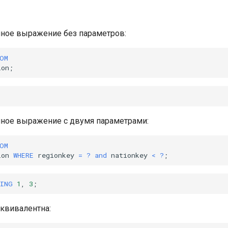
ное выражение без параметров:
OM
ion
;
ное выражение с двумя параметрами:
OM
ion
WHERE
regionkey
=
?
and
nationkey
<
?
;
SING
1
,
3
;
квивалентна: