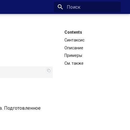
Type to start searching
Contents
Синтаксис
Описание
Примеры
См. также
в. Подготовленное