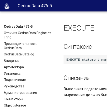
CedrusData 476-5
EXECUTE
CedrusData 476-5
Отличия CedrusData Engine от
Trino
Производительность
Синтаксис
CedrusData
CedrusData Catalog
Введение
Архитектура
Установка
Описание
Подключение
Руководства
Выполняет подготовлен
Администрирование
выражение должно быт
Коннекторы
Object storage