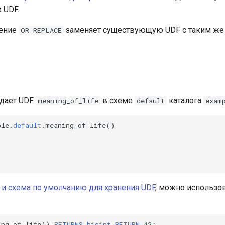
 UDF.
жение
заменяет существующую UDF с таким же
OR
REPLACE
дает UDF
в схеме
каталога
meaning_of_life
default
exam
ple
.
default
.
meaning_of_life
()
 и схема по умолчанию для хранения UDF
, можно использо
ing_of_life
()
RETURNS
bigint
RETURN
42
;