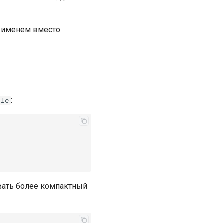
 именем вместо
:
ple
вать более компактный