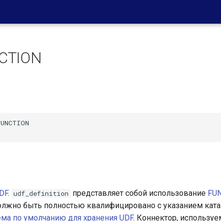
CTION
UNCTION

DF
.
представляет собой использование
FU
udf_definition
лжно быть полностью квалифицировано с указанием катал
хема по умолчанию для хранения UDF
. Коннектор, использу