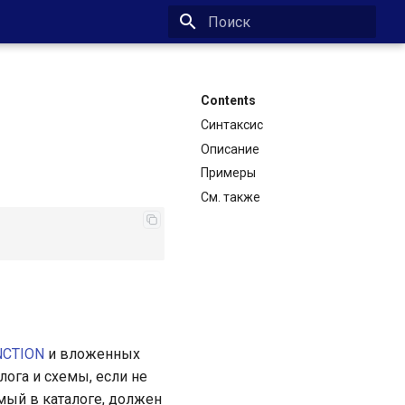
Type to start searching
Contents
Синтаксис
Описание
Примеры
См. также
NCTION
и вложенных
ога и схемы, если не
емый в каталоге, должен