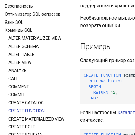
поддерживать хранение
Безопасность
Оптимизатор SQL-запросов
Необязательное выра
Язык SQL
возврата ошибки.
Команды SQL
ALTER MATERIALIZED VIEW
Примеры
ALTER SCHEMA
ALTER TABLE
Следующий пример соз
ALTER VIEW
ANALYZE
CREATE
FUNCTION
exam
CALL
RETURNS
bigint
BEGIN
COMMENT
RETURN
42
;
COMMIT
END
;
CREATE CATALOG
CREATE FUNCTION
Если настроены
каталог
CREATE MATERIALIZED VIEW
синтаксис:
CREATE ROLE
CREATE
FUNCTION
mean