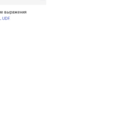
ие выражения
L UDF
.