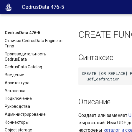
CedrusData 476-5
CREATE FUN
CedrusData 476-5
Отличия CedrusData Engine от
Trino
Производительность
Синтаксис
CedrusData
CedrusData Catalog
CREATE [OR REPLACE] F
Введение
Архитектура
Установка
Подключение
Описание
Руководства
Администрирование
Создает или заменяет
U
Коннекторы
выражений. Имя UDF до
настроены
каталог и с
Object storage