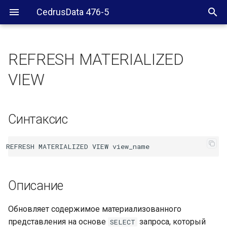
CedrusData 476-5
REFRESH MATERIALIZED
Синтаксис
VIEW
Описание
Синтаксис
См. также
Описание
Обновляет содержимое материализованного
представления на основе
запроса, который
SELECT