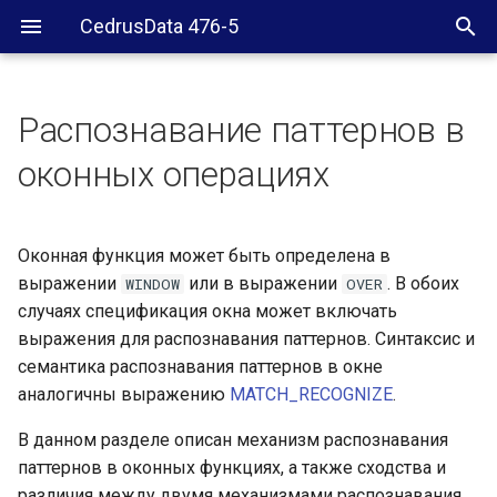
CedrusData 476-5
Распознавание паттернов в
Окно с распознаванием
оконных операциях
паттернов
Описание выражений
Оконная функция может быть определена в
распознавания паттернов
выражении
или в выражении
. В обоих
WINDOW
OVER
случаях спецификация окна может включать
Обработка входных данных
с распознаванием
выражения для распознавания паттернов. Синтаксис и
паттернов
семантика распознавания паттернов в окне
аналогичны выражению
MATCH_RECOGNIZE
.
Пустые совпадения и
В данном разделе описан механизм распознавания
несовпавшие строки
паттернов в оконных функциях, а также сходства и
различия между двумя механизмами распознавания