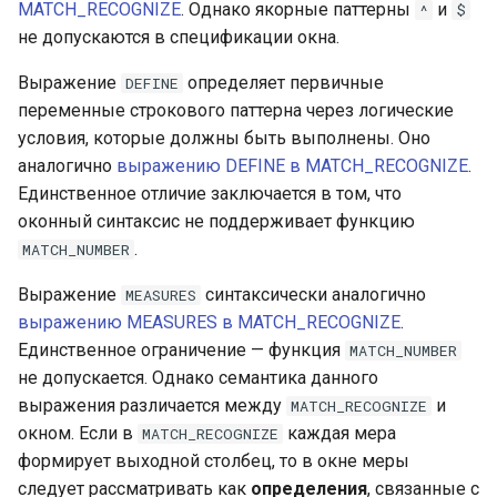
MATCH_RECOGNIZE
. Однако якорные паттерны
и
^
$
не допускаются в спецификации окна.
Выражение
определяет первичные
DEFINE
переменные строкового паттерна через логические
условия, которые должны быть выполнены. Оно
аналогично
выражению DEFINE в MATCH_RECOGNIZE
.
Единственное отличие заключается в том, что
оконный синтаксис не поддерживает функцию
.
MATCH_NUMBER
Выражение
синтаксически аналогично
MEASURES
выражению MEASURES в MATCH_RECOGNIZE
.
Единственное ограничение — функция
MATCH_NUMBER
не допускается. Однако семантика данного
выражения различается между
и
MATCH_RECOGNIZE
окном. Если в
каждая мера
MATCH_RECOGNIZE
формирует выходной столбец, то в окне меры
следует рассматривать как
определения
, связанные с