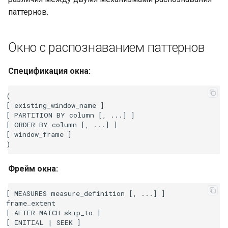
паттернов.
Окно с распознаванием паттернов
Спецификация окна:
(

[ existing_window_name ]

[ PARTITION BY column [, ...] ]

[ ORDER BY column [, ...] ]

[ window_frame ]

Фрейм окна:
[ MEASURES measure_definition [, ...] ]

frame_extent

[ AFTER MATCH skip_to ]

[ INITIAL | SEEK ]
