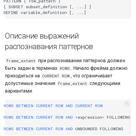
PATTERN ( row_pattern )

[ SUBSET subset_definition [, ...] ]

Описание выражений
распознавания паттернов
при распознавании паттернов должен
frame_extent
быть задан в терминах
. Начало фрейма должно
ROWS
приходиться на
, что ограничивает
CURRENT
ROW
допустимые значения
следующими
frame_extent
вариантами:
ROWS
BETWEEN
CURRENT
ROW
AND
CURRENT
ROW
ROWS
BETWEEN
CURRENT
ROW
AND
<
expression
>
FOLLOWING
ROWS
BETWEEN
CURRENT
ROW
AND
UNBOUNDED
FOLLOWING