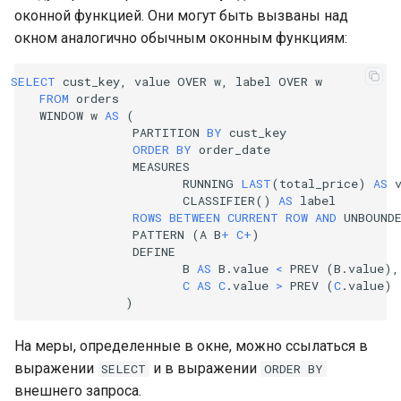
оконной функцией. Они могут быть вызваны над
окном аналогично обычным оконным функциям:
SELECT
cust_key
,
value
OVER
w
,
label
OVER
w
FROM
orders
WINDOW
w
AS
(
PARTITION
BY
cust_key
ORDER
BY
order_date
MEASURES
RUNNING
LAST
(
total_price
)
AS
CLASSIFIER
()
AS
label
ROWS
BETWEEN
CURRENT
ROW
AND
UNBOUND
PATTERN
(
A
B
+
C
+
)
DEFINE
B
AS
B
.
value
<
PREV
(
B
.
value
),
C
AS
C
.
value
>
PREV
(
C
.
value
)
)
На меры, определенные в окне, можно ссылаться в
выражении
и в выражении
SELECT
ORDER
BY
внешнего запроса.