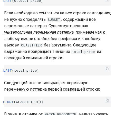
LAST
(
U
.
total_price
)
Если необходимо ссылаться на все строки совпадения,
не нужно определять
, содержащий все
SUBSET
переменные паттерна. Существует неявная
универсальная переменная паттерна
, применяемая к
любому имени столбца без префикса и к любому
вызову
без аргумента. Следующее
CLASSIFIER
выражение возвращает значение
из
total_price
последней совпавшей строки:
LAST
(
total_price
)
Следующий вызов возвращает первичную
переменную паттерна первой совпавшей строки:
FIRST
(
CLASSIFIER
())
В окне, в отличие от
, нельзя указать
MATCH_RECOGNIZE