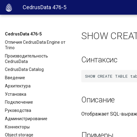
CedrusData 476-5
SHOW CREAT
CedrusData 476-5
Отличия CedrusData Engine от
Trino
Производительность
Синтаксис
CedrusData
CedrusData Catalog
Введение
Архитектура
Установка
Описание
Подключение
Руководства
Отображает SQL-выраже
Администрирование
Коннекторы
Примеры
Object storage