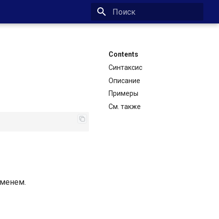
Type to start searching
Contents
Синтаксис
Описание
Примеры
См. также
именем.