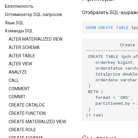
Безопасность
Отобразить SQL-выраже
Оптимизатор SQL-запросов
Язык SQL
SHOW
CREATE
TABLE
tp
Команды SQL
ALTER MATERIALIZED VIEW
              Create 
ALTER SCHEMA
---------------------
ALTER TABLE
 CREATE TABLE tpch.sf
    orderkey bigint,

ALTER VIEW
    orderstatus varcha
ANALYZE
    totalprice double,
    orderdate varchar

CALL
 )

COMMENT
 WITH (

COMMIT
    format = 'ORC',

    partitioned_by = 
CREATE CATALOG
 )

CREATE FUNCTION
CREATE MATERIALIZED VIEW
CREATE ROLE