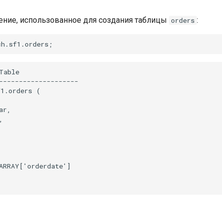
ние, использованное для создания таблицы
:
orders
ch
.
sf1
.
orders
;
Table

--------------------

1.orders (

r,



ARRAY['orderdate']
