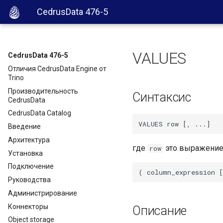
CedrusData 476-5
VALUES
CedrusData 476-5
Отличия CedrusData Engine от
Trino
Производительность
Синтаксис
CedrusData
CedrusData Catalog
Введение
Архитектура
где
это выражение
row
Установка
Подключение
Руководства
Администрирование
Коннекторы
Описание
Object storage