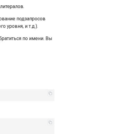
литералов.
зование подзапросов
 уровня, и т.д.).
братиться по имени. Вы