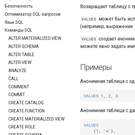
Безопасность
Возвращает таблицу с п
Оптимизатор SQL-запросов
может быть исп
VALUES
Язык SQL
(например, выражение
Команды SQL
ALTER MATERIALIZED VIEW
создает анонимн
VALUES
можете явно задать им
ALTER SCHEMA
ALTER TABLE
ALTER VIEW
Примеры
ANALYZE
CALL
Анонимная таблица с од
COMMENT
COMMIT
VALUES
1
,
2
,
3
CREATE CATALOG
Анонимная таблица с дв
CREATE FUNCTION
CREATE MATERIALIZED VIEW
VALUES
CREATE ROLE
(
1
,
'a'
),