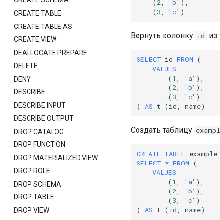
CREATE SCHEMA
(
2
,
'b'
),
(
3
,
'c'
)
CREATE TABLE
CREATE TABLE AS
Вернуть колонку
из
id
CREATE VIEW
DEALLOCATE PREPARE
SELECT
id
FROM
(
DELETE
VALUES
(
1
,
'a'
),
DENY
(
2
,
'b'
),
DESCRIBE
(
3
,
'c'
)
DESCRIBE INPUT
)
AS
t
(
id
,
name
)
DESCRIBE OUTPUT
Создать таблицу
exampl
DROP CATALOG
DROP FUNCTION
CREATE
TABLE
example
DROP MATERIALIZED VIEW
SELECT
*
FROM
(
DROP ROLE
VALUES
(
1
,
'a'
),
DROP SCHEMA
(
2
,
'b'
),
DROP TABLE
(
3
,
'c'
)
)
AS
t
(
id
,
name
)
DROP VIEW