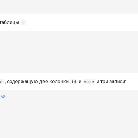
 таблицы
:
t
, содержащую две колонки
и
и три записи:
e
id
name
AS