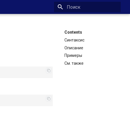
Type to start searching
Contents
Синтаксис
Описание
Примеры
См. также