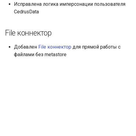
Исправлена логика имперсонации пользователя
CedrusData
File коннектор
Добавлен
File коннектор
для прямой работы с
файлами без metastore
Далее
CedrusData 458-21 (18 ноября 2025)