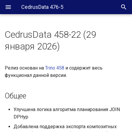
CedrusData 476-5
CedrusData 458-22 (29
Общее
января 2026)
SQL WEB UI
Релиз основан на
Trino 458
и содержит весь
Iceberg коннектор
функционал данной версии.
Greenplum коннектор
Общее
SQL Server коннектор
Улучшена логика алгоритма планирования JOIN
Oracle коннектор
DPHyp
File коннектор
Добавлена поддержка экспорта композитных