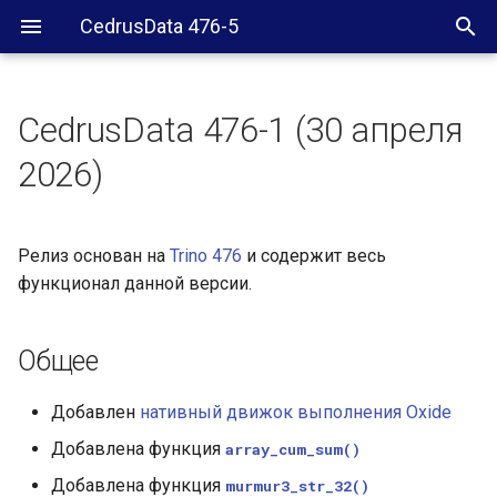
CedrusData 476-5
CedrusData 476-1 (30 апреля
Общее
2026)
Delta Lake коннектор
Релиз основан на
Trino 476
и содержит весь
Hive коннектор
функционал данной версии.
Iceberg коннектор
Общее
Добавлен
нативный движок выполнения Oxide
Добавлена функция
array_cum_sum()
Добавлена функция
murmur3_str_32()