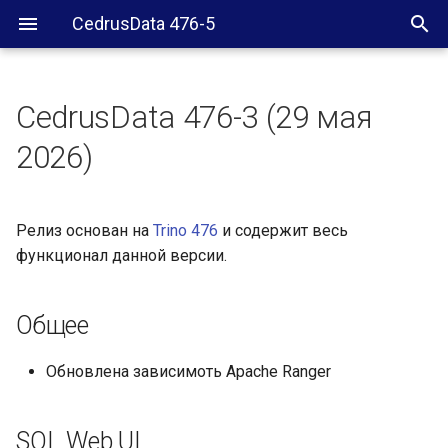
CedrusData 476-5
CedrusData 476-3 (29 мая
Общее
2026)
SQL Web UI
Релиз основан на
Trino 476
и содержит весь
Iceberg коннектор
функционал данной версии.
Greenplum коннектор
Общее
Обновлена зависимоть Apache Ranger
SQL Web UI