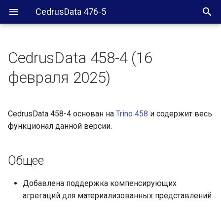
CedrusData 476-5
CedrusData 458-4 (16
Общее
февраля 2025)
ClickHouse коннектор
CedrusData 458-4 основан на
Trino 458
и содержит весь
Iceberg коннектор
функционал данной версии.
Общее
Добавлена поддержка компенсирующих
агрегаций для материализованных представлений