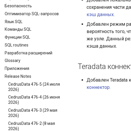
Безопасность
сохранения части д
Оптимизатор SQL-запросов
кэш данных
.
Язык SQL
Добавлен режим рас
Команды SQL
вероятность того, 
Функции SQL
же узле. Данный р
SQL routines
кэша данных.
Разработка расширений
Glossary
Teradata коннек
Приложения
Release Notes
Добавлен Teradata 
CedrusData 476-5 (24 июля
коннектор
.
2026)
CedrusData 476-4 (26 июня
2026)
CedrusData 476-3 (29 мая
2026)
CedrusData 476-2 (8 мая
2026)