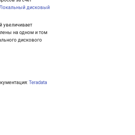
Локальный дисковый
ый увеличивает
влены на одном и том
ального дискового
окументация:
Teradata