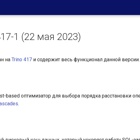
17-1 (22 мая 2023)
ан на
Trino 417
и содержит весь функционал данной версии.
st-based оптимизатор для выбора порядка расстановки о
ascades
.
 дисковый кэш данных, который ускоряет работу SQL-зап