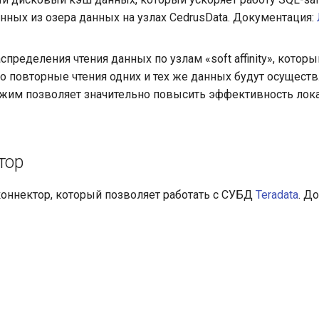
анных из озера данных на узлах CedrusData. Документация:
пределения чтения данных по узлам «soft affinity», котор
что повторные чтения одних и тех же данных будут осущест
ежим позволяет значительно повысить эффективность лок
тор
коннектор, который позволяет работать с СУБД
Teradata
. Д