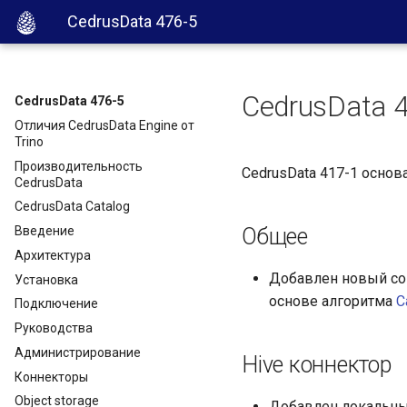
CedrusData 476-5
CedrusData 4
CedrusData 476-5
Отличия CedrusData Engine от
Trino
Производительность
CedrusData 417-1 основ
CedrusData
CedrusData Catalog
Введение
Общее
Архитектура
Добавлен новый co
Установка
основе алгоритма
C
Подключение
Руководства
Администрирование
Hive коннектор
Коннекторы
Object storage
Добавлен локальный