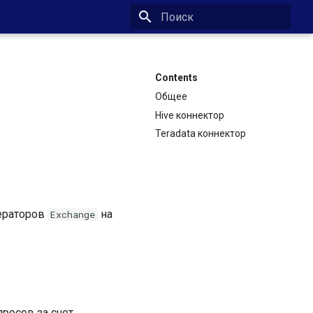
Type to start searching
Contents
Общее
Hive коннектор
Teradata коннектор
ператоров
на
Exchange
росов за счет