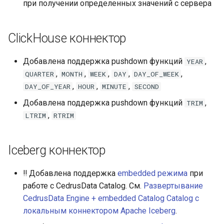
при получении определенных значений с сервера
ClickHouse коннектор
Добавлена поддержка pushdown функций
,
YEAR
,
,
,
,
,
QUARTER
MONTH
WEEK
DAY
DAY_OF_WEEK
,
,
,
DAY_OF_YEAR
HOUR
MINUTE
SECOND
Добавлена поддержка pushdown функций
,
TRIM
,
LTRIM
RTRIM
Iceberg коннектор
‼️ Добавлена поддержка
embedded режима
при
работе с CedrusData Catalog. См.
Развертывание
CedrusData Engine + embedded Catalog Catalog с
локальным коннектором Apache Iceberg
.