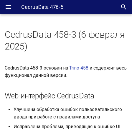
CedrusData 476-5
CedrusData 458-3 (6 февраля
Web-интерфейс CedrusData
2025)
ClickHouse коннектор
CedrusData 458-3 основан на
Trino 458
и содержит весь
Iceberg коннектор
функционал данной версии.
Web-интерфейс CedrusData
Улучшена обработка ошибок пользовательского
ввода при работе с правилами доступа
Исправлена проблема, приводящая к ошибке UI