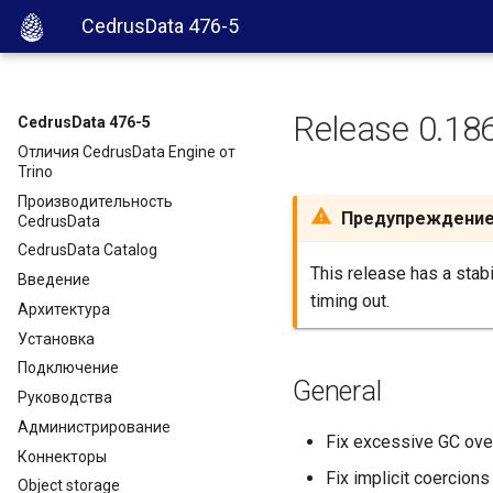
CedrusData 476-5
Release 0.18
CedrusData 476-5
Отличия CedrusData Engine от
Trino
Производительность
Предупреждени
CedrusData
CedrusData Catalog
This release has a stab
Введение
timing out.
Архитектура
Установка
Подключение
General
Руководства
Администрирование
Fix excessive GC ove
Коннекторы
Fix implicit coercions
Object storage