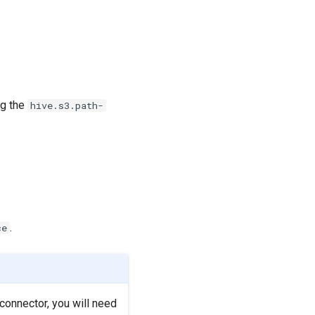
ng the
hive.s3.path-
.
ce
connector, you will need