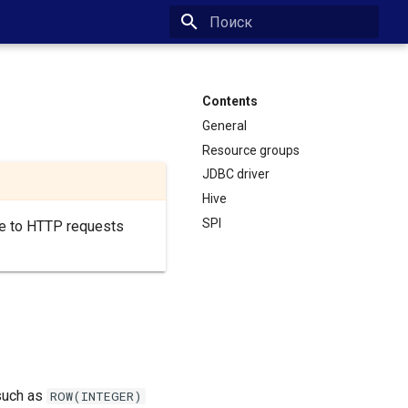
Type to start searching
Contents
General
Resource groups
JDBC driver
Hive
SPI
due to HTTP requests
such as
ROW(INTEGER)