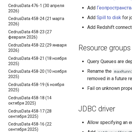
CedrusData 476-1 (30 апреля
Add
Геопространст
2026)
Add
Spill to disk
for j
CedrusData 458-24 (21 марта
2026)
Add Redshift connect
CedrusData 458-23 (27
февраля 2026)
CedrusData 458-22 (29 января
Resource groups
2026)
CedrusData 458-21 (18 ноября
Query Queues are dep
2025)
Rename the
maxRunn
CedrusData 458-20 (10 ноября
2025)
removed in a future r
CedrusData 458-19 (6 ноября
Fail on unknown prope
2025)
CedrusData 458-18 (14
октября 2025)
JDBC driver
CedrusData 458-17 (28
сентября 2025)
Allow specifying an 
CedrusData 458-16 (22
сентября 2025)