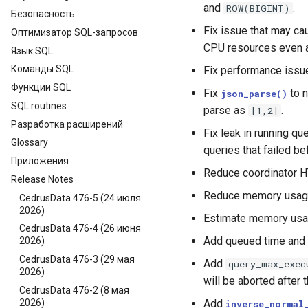
and
.
ROW(BIGINT)
Безопасность
Fix issue that may ca
Оптимизатор SQL-запросов
CPU resources even af
Язык SQL
Команды SQL
Fix performance issu
Функции SQL
Fix
to n
json_parse()
SQL routines
parse as
.
[1,2]
Разработка расширений
Fix leak in running q
Glossary
queries that failed be
Приложения
Reduce coordinator HT
Release Notes
Reduce memory usage
CedrusData 476-5 (24 июля
2026)
Estimate memory usa
CedrusData 476-4 (26 июня
Add queued time and e
2026)
CedrusData 476-3 (29 мая
Add
query_max_exec
2026)
will be aborted after 
CedrusData 476-2 (8 мая
2026)
Add
inverse_normal