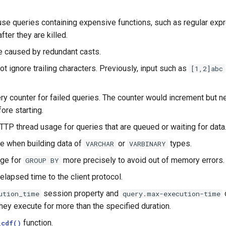
use queries containing expensive functions, such as regular expr
ter they are killed.
e caused by redundant casts.
ot ignore trailing characters. Previously, input such as
[1,2]abc
uery counter for failed queries. The counter would increment but 
fore starting.
TP thread usage for queries that are queued or waiting for data
 when building data of
or
types.
VARCHAR
VARBINARY
ge for
more precisely to avoid out of memory errors.
GROUP
BY
lapsed time to the client protocol.
session property and
ution_time
query.max-execution-time
they execute for more than the specified duration.
function.
_cdf()