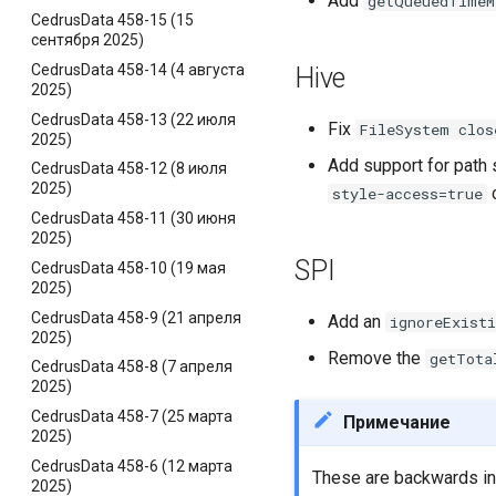
Add
getQueuedTimeM
CedrusData 458-15 (15
сентября 2025)
CedrusData 458-14 (4 августа
Hive
2025)
CedrusData 458-13 (22 июля
Fix
FileSystem
clos
2025)
Add support for path 
CedrusData 458-12 (8 июля
2025)
c
style-access=true
CedrusData 458-11 (30 июня
2025)
SPI
CedrusData 458-10 (19 мая
2025)
CedrusData 458-9 (21 апреля
Add an
ignoreExist
2025)
Remove the
getTota
CedrusData 458-8 (7 апреля
2025)
CedrusData 458-7 (25 марта
Примечание
2025)
CedrusData 458-6 (12 марта
These are backwards inc
2025)