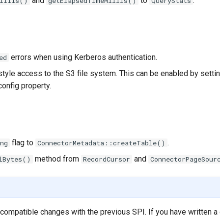
and
to
.
illis()
getElapsedTimeMillis()
QueryStats
errors when using Kerberos authentication.
ed
style access to the S3 file system. This can be enabled by setti
onfig property.
flag to
.
ing
ConnectorMetadata::createTable()
method from
and
lBytes()
RecordCursor
ConnectorPageSour
ompatible changes with the previous SPI. If you have written a 