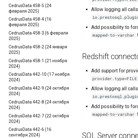
CedrusData 458-5 (24
Allow logging all call
февраля 2025)
io.prestosql.plugi
CedrusData 458-4 (16
февраля 2025)
Add possibility to fo
CedrusData 458-3 (6 февраля
mapped-to-varchar
2025)
CedrusData 458-2 (24 января
2025)
Redshift connect
CedrusData 458-1 (21 ноября
2024)
Add support for provi
CedrusData 442-10 (17 ноября
provider.type=FILE
2024)
CedrusData 442-9 (24 октября
Allow logging all call
2024)
io.prestosql.plugi
CedrusData 442-8 (24 октября
Add possibility to fo
2024)
mapped-to-varchar
CedrusData 442-7 (22 октября
2024)
CedrusData 442-6 (16
SQL Server conne
сентября 2024)