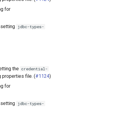
g for
 setting
jdbc-types-
etting the
credential-
properties file. (
#1124
)
g for
 setting
jdbc-types-