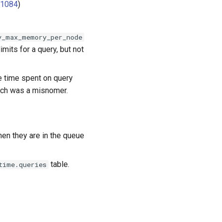
1084
)
y_max_memory_per_node
mits for a query, but not
e time spent on query
ch was a misnomer.
en they are in the queue
table.
time.queries