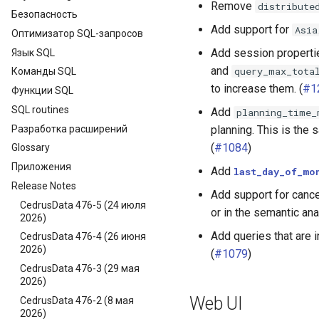
Remove
distribute
Безопасность
Add support for
Asia
Оптимизатор SQL-запросов
Add session propertie
Язык SQL
and
query_max_tota
Команды SQL
to increase them. (
#1
Функции SQL
SQL routines
Add
planning_time_
Разработка расширений
planning. This is the 
(
#1084
)
Glossary
Приложения
Add
last_day_of_mo
Release Notes
Add support for cance
CedrusData 476-5 (24 июля
or in the semantic ana
2026)
Add queries that are 
CedrusData 476-4 (26 июня
2026)
(
#1079
)
CedrusData 476-3 (29 мая
2026)
Web UI
CedrusData 476-2 (8 мая
2026)