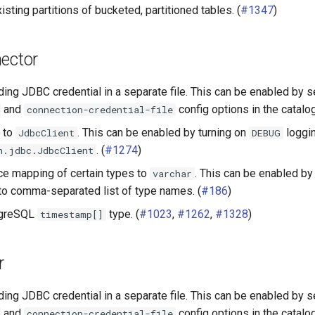
isting partitions of bucketed, partitioned tables. (
#1347
)
ector
ding JDBC credential in a separate file. This can be enabled by s
and
config options in the catalog 
connection-credential-file
s to
. This can be enabled by turning on
loggin
JdbcClient
DEBUG
. (
#1274
)
n.jdbc.JdbcClient
rce mapping of certain types to
. This can be enabled by
varchar
to comma-separated list of type names. (
#186
)
tgreSQL
type. (
#1023
,
#1262
,
#1328
)
timestamp[]
r
ding JDBC credential in a separate file. This can be enabled by s
and
config options in the catalog 
connection-credential-file