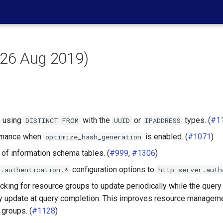
(26 Aug 2019)
n using
with the
or
types. (
#1
DISTINCT
FROM
UUID
IPADDRESS
rmance when
is enabled. (
#1071
)
optimize_hash_generation
of information schema tables. (
#999
,
#1306
)
configuration options to
r.authentication.*
http-server.auth
king for resource groups to update periodically while the query i
 update at query completion. This improves resource manageme
groups. (
#1128
)