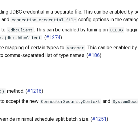
ding JDBC credential in a separate file. This can be enabled by s
and
config options in the catalog 
connection-credential-file
s to
. This can be enabled by turning on
loggin
JdbcClient
DEBUG
. (
#1274
)
n.jdbc.JdbcClient
rce mapping of certain types to
. This can be enabled by
varchar
to comma-separated list of type names. (
#186
)
method. (
#1216
)
()
 to accept the new
and
ConnectorSecurityContext
SystemSecu
verride minimal schedule split batch size. (
#1251
)