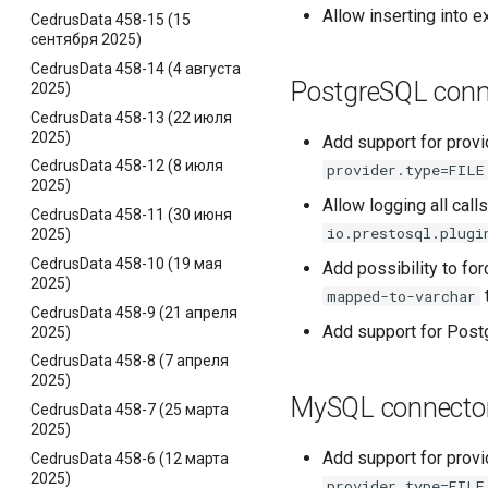
Allow inserting into ex
CedrusData 458-15 (15
сентября 2025)
CedrusData 458-14 (4 августа
PostgreSQL conn
2025)
CedrusData 458-13 (22 июля
2025)
Add support for provi
CedrusData 458-12 (8 июля
provider.type=FILE
2025)
Allow logging all call
CedrusData 458-11 (30 июня
io.prestosql.plugi
2025)
CedrusData 458-10 (19 мая
Add possibility to fo
2025)
mapped-to-varchar
CedrusData 458-9 (21 апреля
Add support for Pos
2025)
CedrusData 458-8 (7 апреля
2025)
MySQL connecto
CedrusData 458-7 (25 марта
2025)
Add support for provi
CedrusData 458-6 (12 марта
2025)
provider.type=FILE