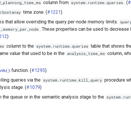
column from
. (
#
d_planning_time_ms
system.runtime.queries
time zone. (
#1221
)
/Qostanay
s that allow overriding the query per-node memory limits:
quer
. These properties can be used to decrease li
l_memory_per_node
212
)
column to the
table that shows th
ms
system.runtime.queries
same value that used to be in the
column, whi
analysis_time_ms
function. (
#1295
)
nth()
lling queries via the
procedure wh
system.runtime.kill_query
lysis stage. (
#1079
)
in the queue or in the semantic analysis stage to the
system.run