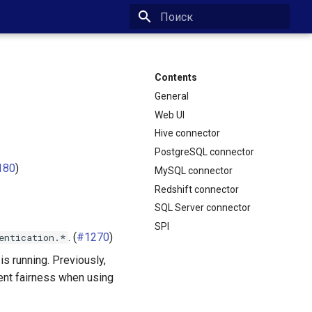
Type to start searching
Contents
General
Web UI
Hive connector
PostgreSQL connector
180
)
MySQL connector
Redshift connector
SQL Server connector
SPI
. (
#1270
)
entication.*
s running. Previously,
nt fairness when using