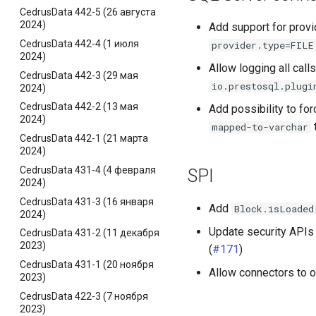
CedrusData 442-5 (26 августа
2024)
Add support for provi
CedrusData 442-4 (1 июля
provider.type=FILE
2024)
Allow logging all call
CedrusData 442-3 (29 мая
io.prestosql.plugi
2024)
CedrusData 442-2 (13 мая
Add possibility to fo
2024)
mapped-to-varchar
CedrusData 442-1 (21 марта
2024)
CedrusData 431-4 (4 февраля
SPI
2024)
CedrusData 431-3 (16 января
Add
Block.isLoaded
2024)
Update security APIs
CedrusData 431-2 (11 декабря
2023)
(
#171
)
CedrusData 431-1 (20 ноября
Allow connectors to o
2023)
CedrusData 422-3 (7 ноября
2023)