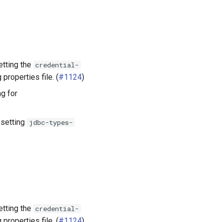
etting the
credential-
properties file. (
#1124
)
g for
 setting
jdbc-types-
etting the
credential-
properties file. (
#1124
)