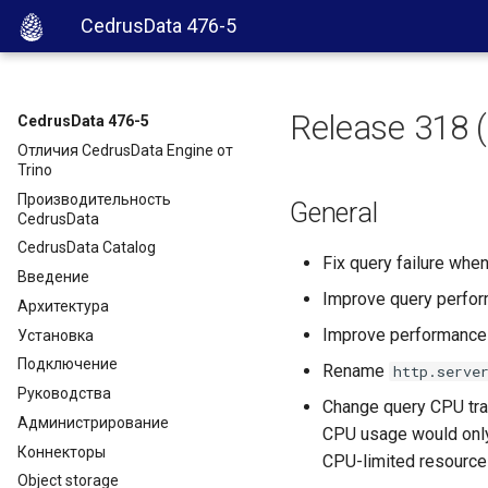
CedrusData 476-5
Release 318 
CedrusData 476-5
Отличия CedrusData Engine от
Trino
Производительность
General
CedrusData
CedrusData Catalog
Fix query failure whe
Введение
Improve query perfo
Архитектура
Improve performance 
Установка
Подключение
Rename
http.serve
Руководства
Change query CPU trac
Администрирование
CPU usage would only
Коннекторы
CPU-limited resource 
Object storage