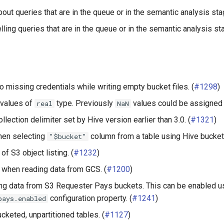
out queries that are in the queue or in the semantic analysis stag
ling queries that are in the queue or in the semantic analysis sta
to missing credentials while writing empty bucket files. (
#1298
)
values of
type. Previously
values could be assigned 
real
NaN
llection delimiter set by Hive version earlier than 3.0. (
#1321
)
hen selecting
column from a table using Hive bucketi
"$bucket"
f S3 object listing. (
#1232
)
when reading data from GCS. (
#1200
)
ing data from S3 Requester Pays buckets. This can be enabled u
configuration property. (
#1241
)
pays.enabled
ucketed, unpartitioned tables. (
#1127
)