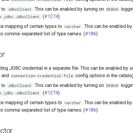
s to
. This can be enabled by turning on
loggin
JdbcClient
DEBUG
. (
#1274
)
n.jdbc.JdbcClient
rce mapping of certain types to
. This can be enabled by
varchar
to comma-separated list of type names. (
#186
)
or
ding JDBC credential in a separate file. This can be enabled by s
and
config options in the catalog 
connection-credential-file
s to
. This can be enabled by turning on
loggin
JdbcClient
DEBUG
. (
#1274
)
n.jdbc.JdbcClient
rce mapping of certain types to
. This can be enabled by
varchar
to comma-separated list of type names. (
#186
)
ctor