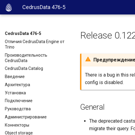
CedrusData 476-5
Release 0.12
CedrusData 476-5
Отличия CedrusData Engine от
Trino
Производительность
Предупреждени
CedrusData
CedrusData Catalog
There is a bug in this r
Введение
config is disabled.
Архитектура
Установка
Подключение
General
Руководства
Администрирование
The deprecated casts
Коннекторы
migrate their query. F
Object storage