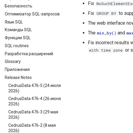
Fix
NoSuchElementEx
Безопасность
Fix
to supp
GROUP
BY
Оптимизатор SQL-запросов
Язык SQL
The web interface now
Команды SQL
The
and
min_by()
ma
Функции SQL
Fix incorrect results
SQL routines
or s
with
time
zone
Разработка расширений
Glossary
Приложения
Release Notes
CedrusData 476-5 (24 июля
2026)
CedrusData 476-4 (26 июня
2026)
CedrusData 476-3 (29 мая
2026)
CedrusData 476-2 (8 мая
2026)