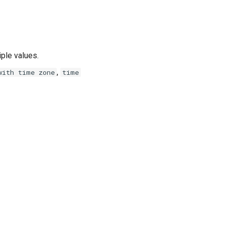
iple values.
,
with
time
zone
time