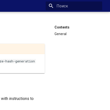
Type to start searching
Contents
General
ze-hash-generation
ith instructions to