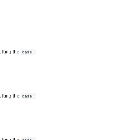
etting the
case-
etting the
case-
etting the