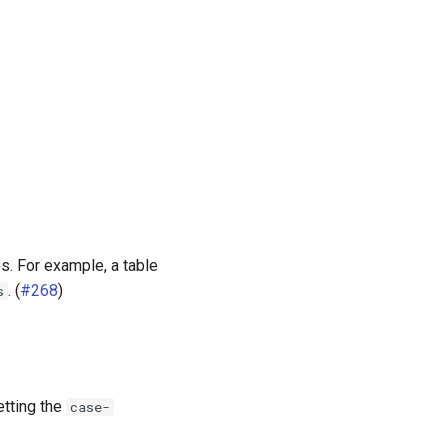
es. For example, a table
. (
#268
)
s
etting the
case-