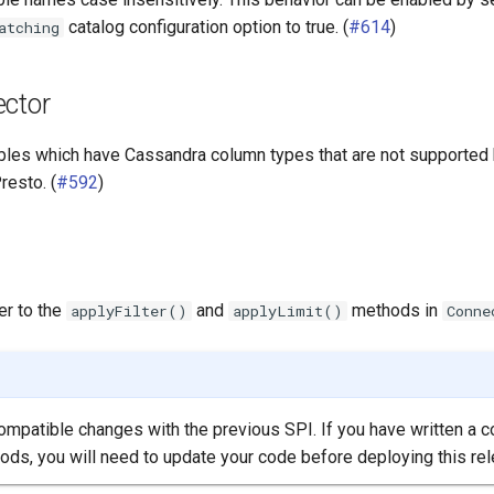
catalog configuration option to true. (
#614
)
atching
ctor
ables which have Cassandra column types that are not supported
Presto. (
#592
)
r to the
and
methods in
applyFilter()
applyLimit()
Conne
ompatible changes with the previous SPI. If you have written a c
s, you will need to update your code before deploying this rel