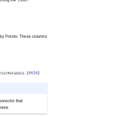
case-
 by Presto. These columns
. (
#636
)
ctorMetadata
onnector that
ease.