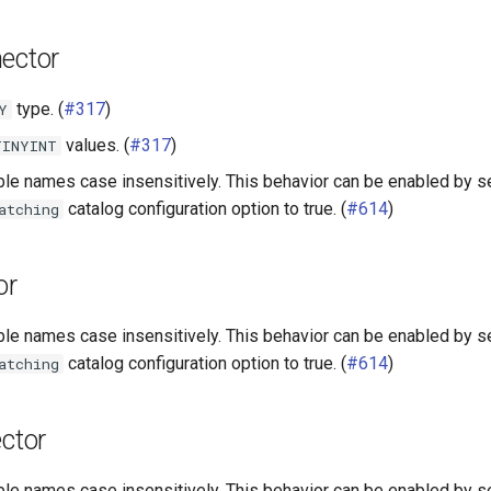
ector
type. (
#317
)
Y
values. (
#317
)
TINYINT
le names case insensitively. This behavior can be enabled by s
catalog configuration option to true. (
#614
)
atching
or
le names case insensitively. This behavior can be enabled by s
catalog configuration option to true. (
#614
)
atching
ctor
le names case insensitively. This behavior can be enabled by s