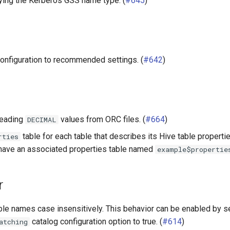
ying the Kerberos GSS name type. (
#645
)
onfiguration to recommended settings. (
#642
)
 reading
values from ORC files. (
#664
)
DECIMAL
table for each table that describes its Hive table properti
rties
 have an associated properties table named
example$propertie
r
le names case insensitively. This behavior can be enabled by s
catalog configuration option to true. (
#614
)
atching