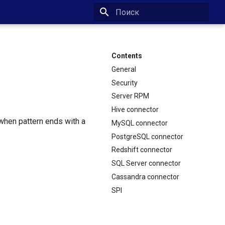
Type to start searching
Contents
General
Security
Server RPM
Hive connector
hen pattern ends with a
MySQL connector
PostgreSQL connector
Redshift connector
SQL Server connector
Cassandra connector
SPI