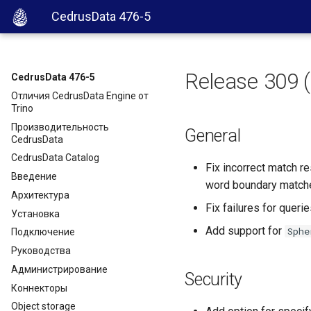
CedrusData 476-5
Release 309 
CedrusData 476-5
Отличия CedrusData Engine от
Trino
Производительность
General
CedrusData
CedrusData Catalog
Fix incorrect match re
Введение
word boundary matcher
Архитектура
Fix failures for querie
Установка
Add support for
Sphe
Подключение
Руководства
Администрирование
Security
Коннекторы
Object storage