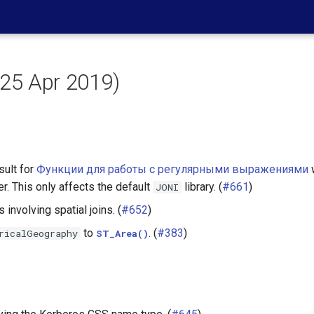
(25 Apr 2019)
sult for
Функции для работы с регулярными выражениями
w
. This only affects the default
library. (
#661
)
JONI
s involving spatial joins. (
#652
)
to
. (
#383
)
ricalGeography
ST_Area()