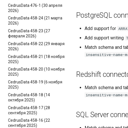
CedrusData 476-1 (30 апреля
2026)
PostgreSQL conn
CedrusData 458-24 (21 марта
2026)
Add support for
ARRA
CedrusData 458-23 (27
февраля 2026)
Add support writing
CedrusData 458-22 (29 января
Match schema and tab
2026)
insensitive-name-m
CedrusData 458-21 (18 ноября
2025)
CedrusData 458-20 (10 ноября
Redshift connect
2025)
CedrusData 458-19 (6 ноября
2025)
Match schema and tab
insensitive-name-m
CedrusData 458-18 (14
октября 2025)
CedrusData 458-17 (28
сентября 2025)
SQL Server conne
CedrusData 458-16 (22
сентября 2025)
Match schema and tab