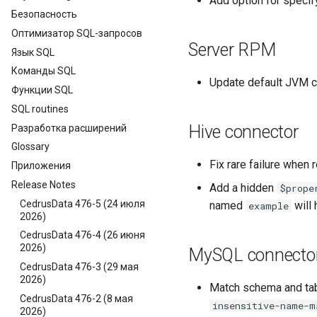
Add option for specif
Безопасность
Оптимизатор SQL-запросов
Server RPM
Язык SQL
Команды SQL
Update default JVM c
Функции SQL
SQL routines
Hive connector
Разработка расширений
Glossary
Fix rare failure when
Приложения
Release Notes
Add a hidden
$prope
CedrusData 476-5 (24 июля
named
will
example
2026)
CedrusData 476-4 (26 июня
2026)
MySQL connecto
CedrusData 476-3 (29 мая
2026)
Match schema and tab
CedrusData 476-2 (8 мая
insensitive-name-m
2026)