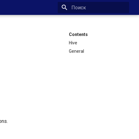
Type to start searching
Contents
Hive
General
ons.