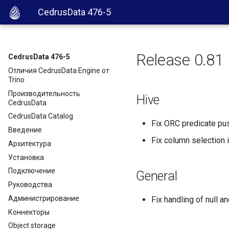
CedrusData 476-5
Release 0.81
CedrusData 476-5
Отличия CedrusData Engine от
Trino
Производительность
Hive
CedrusData
CedrusData Catalog
Fix ORC predicate pu
Введение
Fix column selection i
Архитектура
Установка
Подключение
General
Руководства
Администрирование
Fix handling of null a
Коннекторы
Object storage