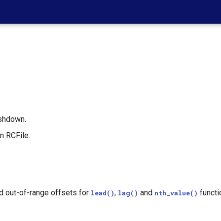
shdown.
n RCFile.
nd out-of-range offsets for
,
and
functi
lead()
lag()
nth_value()