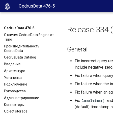
CedrusData 476-5
Release 334 
CedrusData 476-5
Отличия CedrusData Engine от
Trino
Производительность
General
CedrusData
CedrusData Catalog
Fix incorrect query r
Введение
include negative zero.
Архитектура
Fix failure when query
Установка
Fix failure when the i
Подключение
Руководства
Fix failure when an a
Администрирование
Fix
an
localtime()
Коннекторы
(default) timestamp s
Object storage