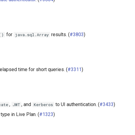
for
results. (
#3803
)
()
java.sql.Array
elapsed time for short queries. (
#3311
)
,
, and
to UI authentication. (
#3433
)
cate
JWT
Kerberos
type in Live Plan. (
#1323
)