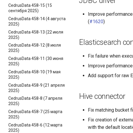
JDBC driver
CedrusData 458-15 (15
сентября 2025)
Improve performance
CedrusData 458-14 (4 августа
(
#1620
)
2025)
CedrusData 458-13 (22 июля
2025)
Elasticsearch co
CedrusData 458-12 (8 июля
2025)
Fix failure when exec
CedrusData 458-11 (30 июня
2025)
Improve performance
CedrusData 458-10 (19 мая
Add support for raw E
2025)
CedrusData 458-9 (21 апреля
2025)
Hive connector
CedrusData 458-8 (7 апреля
2025)
Fix matching bucket f
CedrusData 458-7 (25 марта
2025)
Fix creation of extern
CedrusData 458-6 (12 марта
with the default locati
2025)