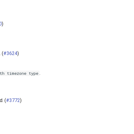
0
)
 (
#3624
)
.
th
timezone
type
. (
#3772
)