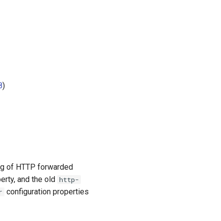
8
)
ng of HTTP forwarded
erty, and the old
http-
configuration properties
r