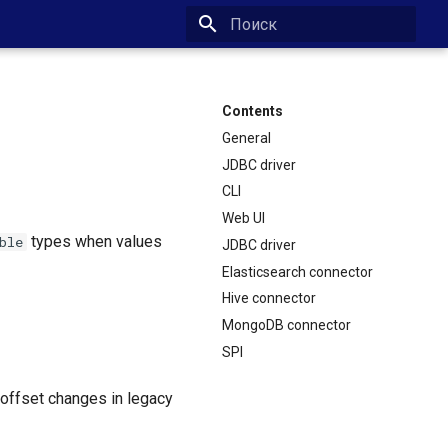
Type to start searching
Contents
General
JDBC driver
CLI
Web UI
types when values
ble
JDBC driver
Elasticsearch connector
Hive connector
MongoDB connector
SPI
 offset changes in legacy