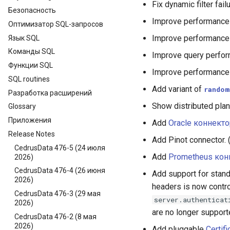
Fix dynamic filter fail
Безопасность
Improve performance 
Оптимизатор SQL-запросов
Improve performance 
Язык SQL
Команды SQL
Improve query perform
Функции SQL
Improve performance f
SQL routines
Add variant of
random
Разработка расширений
Show distributed plan
Glossary
Приложения
Add
Oracle коннекто
Release Notes
Add Pinot connector. 
CedrusData 476-5 (24 июля
Add
Prometheus кон
2026)
CedrusData 476-4 (26 июня
Add support for stand
2026)
headers is now contr
CedrusData 476-3 (29 мая
server.authenticat
2026)
are no longer supporte
CedrusData 476-2 (8 мая
2026)
Add pluggable
Certifi