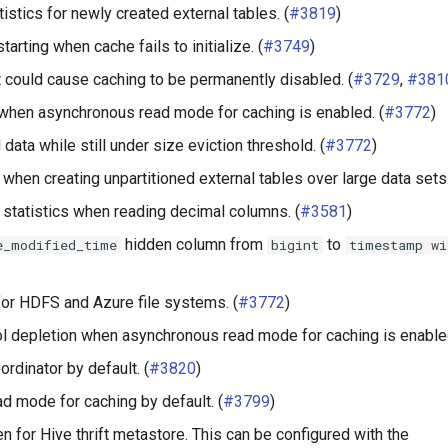
tistics for newly created external tables. (
#3819
)
arting when cache fails to initialize. (
#3749
)
at could cause caching to be permanently disabled. (
#3729
,
#381
when asynchronous read mode for caching is enabled. (
#3772
)
 data while still under size eviction threshold. (
#3772
)
hen creating unpartitioned external tables over large data sets.
 statistics when reading decimal columns. (
#3581
)
hidden column from
to
e_modified_time
bigint
timestamp
wi
or HDFS and Azure file systems. (
#3772
)
l depletion when asynchronous read mode for caching is enabled
rdinator by default. (
#3820
)
 mode for caching by default. (
#3799
)
n for Hive thrift metastore. This can be configured with the