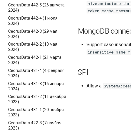
hive.metastore.thr
CedrusData 442-5 (26 августа
2024)
token.cache-maximu
CedrusData 442-4 (1 июля
2024)
MongoDB connec
CedrusData 442-3 (29 мая
2024)
Support case insensit
CedrusData 442-2 (13 мая
2024)
insensitive-name-m
CedrusData 442-1 (21 марта
2024)
CedrusData 431-4 (4 февраля
SPI
2024)
CedrusData 431-3 (16 января
Allow a
SystemAcces
2024)
CedrusData 431-2 (11 декабря
2023)
CedrusData 431-1 (20 ноября
2023)
CedrusData 422-3 (7 ноября
2023)