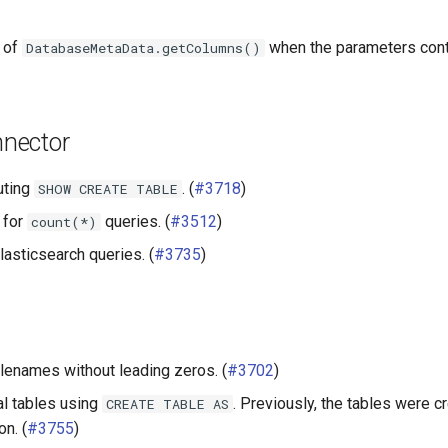
 of
when the parameters con
DatabaseMetaData.getColumns()
nnector
uting
. (
#3718
)
SHOW
CREATE
TABLE
 for
queries. (
#3512
)
count(*)
lasticsearch queries. (
#3735
)
ilenames without leading zeros. (
#3702
)
al tables using
. Previously, the tables were 
CREATE
TABLE
AS
on. (
#3755
)