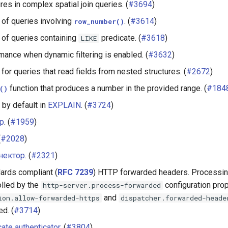
ures in complex spatial join queries. (
#3694
)
of queries involving
. (
#3614
)
row_number()
of queries containing
predicate. (
#3618
)
LIKE
ance when dynamic filtering is enabled. (
#3632
)
or queries that read fields from nested structures. (
#2672
)
function that produces a number in the provided range. (
#184
()
 by default in
EXPLAIN
. (
#3724
)
р
. (
#1959
)
(
#2028
)
нектор
. (
#2321
)
ards compliant (
RFC 7239
) HTTP forwarded headers. Processi
olled by the
configuration prop
http-server.process-forwarded
and
ion.allow-forwarded-https
dispatcher.forwarded-heade
d. (
#3714
)
cate authenticator
. (
#3804
)