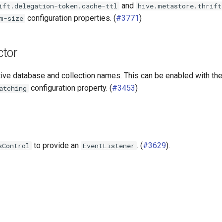
and
ift.delegation-token.cache-ttl
hive.metastore.thrift
configuration properties. (
#3771
)
m-size
tor
ive database and collection names. This can be enabled with th
configuration property. (
#3453
)
atching
to provide an
. (
#3629
).
sControl
EventListener