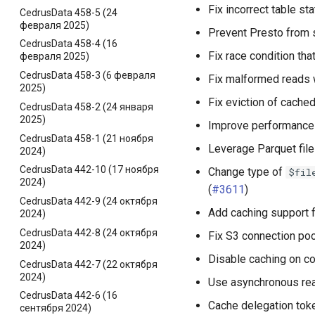
Fix incorrect table sta
CedrusData 458-5 (24
февраля 2025)
Prevent Presto from st
CedrusData 458-4 (16
Fix race condition th
февраля 2025)
CedrusData 458-3 (6 февраля
Fix malformed reads 
2025)
Fix eviction of cached
CedrusData 458-2 (24 января
2025)
Improve performance w
CedrusData 458-1 (21 ноября
Leverage Parquet file
2024)
CedrusData 442-10 (17 ноября
Change type of
$fil
2024)
(
#3611
)
CedrusData 442-9 (24 октября
Add caching support f
2024)
CedrusData 442-8 (24 октября
Fix S3 connection poo
2024)
Disable caching on coo
CedrusData 442-7 (22 октября
2024)
Use asynchronous read
CedrusData 442-6 (16
Cache delegation toke
сентября 2024)