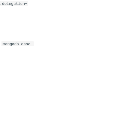
.delegation-
e
mongodb.case-