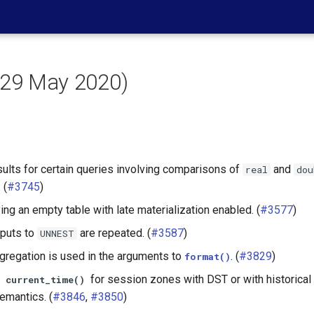
(29 May 2020)
esults for certain queries involving comparisons of
and
real
dou
 (
#3745
)
ing an empty table with late materialization enabled. (
#3577
)
nputs to
are repeated. (
#3587
)
UNNEST
ggregation is used in the arguments to
. (
#3829
)
format()
d
for session zones with DST or with historical
current_time()
emantics. (
#3846
,
#3850
)