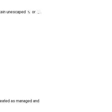
tain unescaped
or
.
%
_
created as managed and